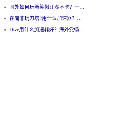
国外如何玩新笑傲江湖不卡？一份给海外游子的终极网络指南
在南非玩刀塔2用什么加速器？一份给海外游子的终极生存指南
Dive用什么加速器好？海外党畅玩国服游戏的终极避坑指南