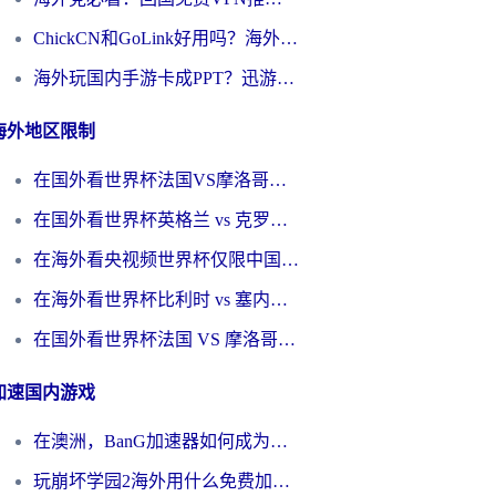
ChickCN和GoLink好用吗？海外党如何选对回国加速器
海外玩国内手游卡成PPT？迅游和奇游手游哪个好？一篇讲透回国加速器怎么选
海外地区限制
在国外看世界杯法国VS摩洛哥地区限制？这篇指南让你流畅看中文解说无压力
在国外看世界杯英格兰 vs 克罗地亚当前地区不可播放？这篇指南帮你搞定所有海外观赛难题
在海外看央视频世界杯仅限中国大陆？这篇指南帮你解锁中文解说+无卡顿直播
在海外看世界杯比利时 vs 塞内加尔仅限中国大陆？我找到了最流畅的中文解说之路
在国外看世界杯法国 VS 摩洛哥仅限中国大陆？海外党这样看中文解说赛事不卡顿
加速国内游戏
在澳洲，BanG加速器如何成为你国服游戏的“时光机”？
玩崩坏学园2海外用什么免费加速器好？2026海外党亲测国服游戏加速指南