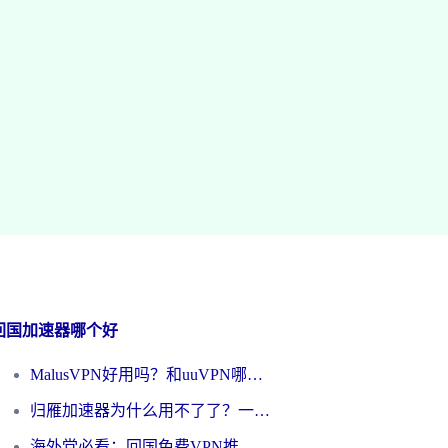
回国加速器哪个好
MalusVPN好用吗？和uuVPN哪个好？海外党无缝访问国内资源的真实对比与选择指南
归雁加速器为什么用不了了？一位海外游子的真实困惑与技术解答
海外党必看：回国免费VPN推荐？别踩坑！教你选对加速器无缝刷国内资源