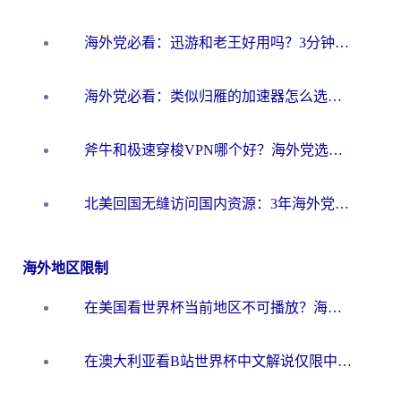
海外党必看：迅游和老王好用吗？3分钟选对加速国内网络的加速器
海外党必看：类似归雁的加速器怎么选？一篇搞定无缝访问国内资源
斧牛和极速穿梭VPN哪个好？海外党选回国加速器必看的真实对比与避坑指南
北美回国无缝访问国内资源：3年海外党亲测的加速器选择指南
海外地区限制
在美国看世界杯当前地区不可播放？海外党体育观赛终极指南来了！
在澳大利亚看B站世界杯中文解说仅限中国大陆？这篇指南帮你打破限制看遍赛事