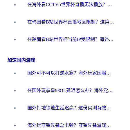
在海外看CCTV5世界杯直播无法播放？这篇指南让你和国内球迷同步呐喊
在韩国看B站世界杯直播地区限制？这篇指南让你告别“当前地区不可播放”
在越南看B站世界杯当前IP受限制？海外党体育观赛终极指南来了
加速国内游戏
国外可不可以打逆水寒？海外玩家国服畅玩终极指南（附漫威荒野乱斗加速方案）
在国外玩拳皇98OL延迟怎么办？海外党亲测有效的低延迟指南
国外打地铁逃生延迟高？这份实测有效的低延迟指南帮你吃鸡
海外玩守望先锋总卡顿？守望先锋游戏加速器在哪里买&避坑指南（附欧洲非洲游戏实测）