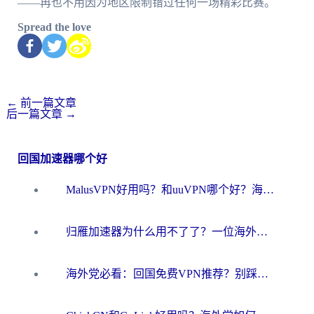
——再也不用因为地区限制错过任何一场精彩比赛。
Spread the love
←
前一篇文章
后一篇文章
→
回国加速器哪个好
MalusVPN好用吗？和uuVPN哪个好？海外党无缝访问国内资源的真实对比与选择指南
归雁加速器为什么用不了了？一位海外游子的真实困惑与技术解答
海外党必看：回国免费VPN推荐？别踩坑！教你选对加速器无缝刷国内资源