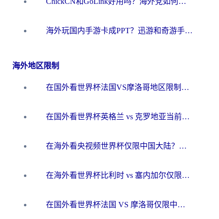
ChickCN和GoLink好用吗？海外党如何选对回国加速器
海外玩国内手游卡成PPT？迅游和奇游手游哪个好？一篇讲透回国加速器怎么选
海外地区限制
在国外看世界杯法国VS摩洛哥地区限制？这篇指南让你流畅看中文解说无压力
在国外看世界杯英格兰 vs 克罗地亚当前地区不可播放？这篇指南帮你搞定所有海外观赛难题
在海外看央视频世界杯仅限中国大陆？这篇指南帮你解锁中文解说+无卡顿直播
在海外看世界杯比利时 vs 塞内加尔仅限中国大陆？我找到了最流畅的中文解说之路
在国外看世界杯法国 VS 摩洛哥仅限中国大陆？海外党这样看中文解说赛事不卡顿