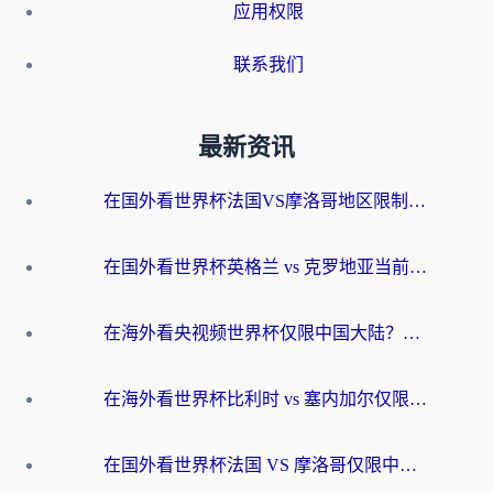
应用权限
联系我们
最新资讯
在国外看世界杯法国VS摩洛哥地区限制？这篇指南让你流畅看中文解说无压力
在国外看世界杯英格兰 vs 克罗地亚当前地区不可播放？这篇指南帮你搞定所有海外观赛难题
在海外看央视频世界杯仅限中国大陆？这篇指南帮你解锁中文解说+无卡顿直播
在海外看世界杯比利时 vs 塞内加尔仅限中国大陆？我找到了最流畅的中文解说之路
在国外看世界杯法国 VS 摩洛哥仅限中国大陆？海外党这样看中文解说赛事不卡顿