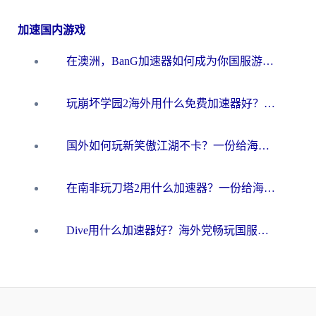
加速国内游戏
在澳洲，BanG加速器如何成为你国服游戏的“时光机”？
玩崩坏学园2海外用什么免费加速器好？2026海外党亲测国服游戏加速指南
国外如何玩新笑傲江湖不卡？一份给海外游子的终极网络指南
在南非玩刀塔2用什么加速器？一份给海外游子的终极生存指南
Dive用什么加速器好？海外党畅玩国服游戏的终极避坑指南