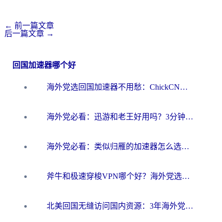
←
前一篇文章
后一篇文章
→
回国加速器哪个好
海外党选回国加速器不用愁：ChickCN和洞见哪个好？一篇搞定所有疑问
海外党必看：迅游和老王好用吗？3分钟选对加速国内网络的加速器
海外党必看：类似归雁的加速器怎么选？一篇搞定无缝访问国内资源
斧牛和极速穿梭VPN哪个好？海外党选回国加速器必看的真实对比与避坑指南
北美回国无缝访问国内资源：3年海外党亲测的加速器选择指南