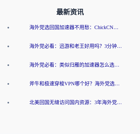
最新资讯
海外党选回国加速器不用愁：ChickCN和洞见哪个好？一篇搞定所有疑问
海外党必看：迅游和老王好用吗？3分钟选对加速国内网络的加速器
海外党必看：类似归雁的加速器怎么选？一篇搞定无缝访问国内资源
斧牛和极速穿梭VPN哪个好？海外党选回国加速器必看的真实对比与避坑指南
北美回国无缝访问国内资源：3年海外党亲测的加速器选择指南