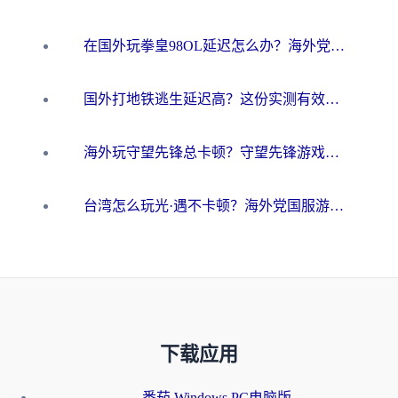
在国外玩拳皇98OL延迟怎么办？海外党亲测有效的低延迟指南
国外打地铁逃生延迟高？这份实测有效的低延迟指南帮你吃鸡
海外玩守望先锋总卡顿？守望先锋游戏加速器在哪里买&避坑指南（附欧洲非洲游戏实测）
台湾怎么玩光·遇不卡顿？海外党国服游戏加速终极攻略（附实测体验）
下载应用
番茄 Windows PC电脑版