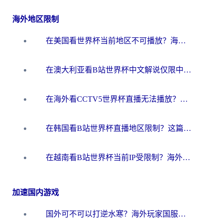
海外地区限制
在美国看世界杯当前地区不可播放？海外党体育观赛终极指南来了！
在澳大利亚看B站世界杯中文解说仅限中国大陆？这篇指南帮你打破限制看遍赛事
在海外看CCTV5世界杯直播无法播放？这篇指南让你和国内球迷同步呐喊
在韩国看B站世界杯直播地区限制？这篇指南让你告别“当前地区不可播放”
在越南看B站世界杯当前IP受限制？海外党体育观赛终极指南来了
加速国内游戏
国外可不可以打逆水寒？海外玩家国服畅玩终极指南（附漫威荒野乱斗加速方案）