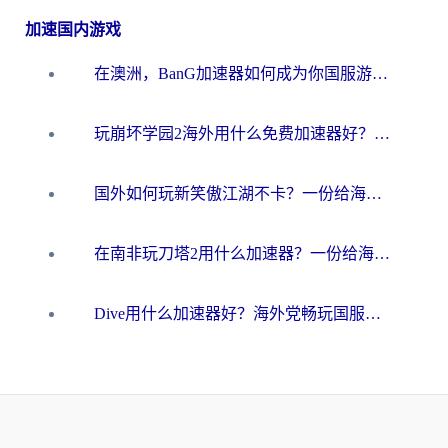
加速国内游戏
在澳洲，BanG加速器如何成为你国服游戏的“时光机”？
玩崩坏学园2海外用什么免费加速器好？2026海外党亲测国服游戏加速指南
国外如何玩新笑傲江湖不卡？一份给海外游子的终极网络指南
在南非玩刀塔2用什么加速器？一份给海外游子的终极生存指南
Dive用什么加速器好？海外党畅玩国服游戏的终极避坑指南