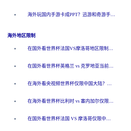
海外玩国内手游卡成PPT？迅游和奇游手游哪个好？一篇讲透回国加速器怎么选
海外地区限制
在国外看世界杯法国VS摩洛哥地区限制？这篇指南让你流畅看中文解说无压力
在国外看世界杯英格兰 vs 克罗地亚当前地区不可播放？这篇指南帮你搞定所有海外观赛难题
在海外看央视频世界杯仅限中国大陆？这篇指南帮你解锁中文解说+无卡顿直播
在海外看世界杯比利时 vs 塞内加尔仅限中国大陆？我找到了最流畅的中文解说之路
在国外看世界杯法国 VS 摩洛哥仅限中国大陆？海外党这样看中文解说赛事不卡顿