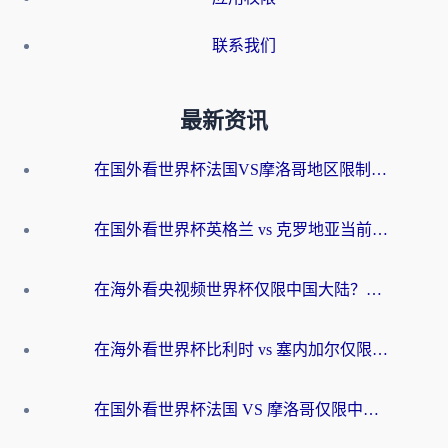
联系我们
最新资讯
在国外看世界杯法国VS摩洛哥地区限制？这篇指南让你流畅看中文解说无压力
在国外看世界杯英格兰 vs 克罗地亚当前地区不可播放？这篇指南帮你搞定所有海外观赛难题
在海外看央视频世界杯仅限中国大陆？这篇指南帮你解锁中文解说+无卡顿直播
在海外看世界杯比利时 vs 塞内加尔仅限中国大陆？我找到了最流畅的中文解说之路
在国外看世界杯法国 VS 摩洛哥仅限中国大陆？海外党这样看中文解说赛事不卡顿