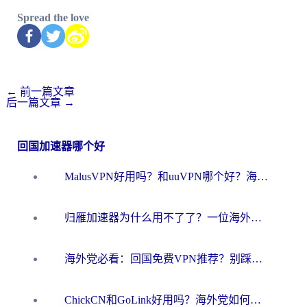
Spread the love
←
前一篇文章
后一篇文章
→
回国加速器哪个好
MalusVPN好用吗？和uuVPN哪个好？海外党无缝访问国内资源的真实对比与选择指南
归雁加速器为什么用不了了？一位海外游子的真实困惑与技术解答
海外党必看：回国免费VPN推荐？别踩坑！教你选对加速器无缝刷国内资源
ChickCN和GoLink好用吗？海外党如何选对回国加速器