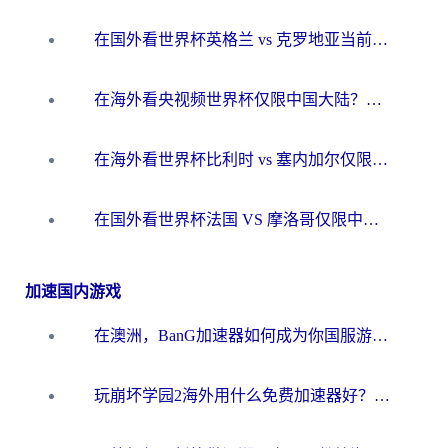
在国外看世界杯英格兰 vs 克罗地亚当前地区不可播放？这篇指南帮你搞定所有海外观赛难题
在海外看央视频世界杯仅限中国大陆？这篇指南帮你解锁中文解说+无卡顿直播
在海外看世界杯比利时 vs 塞内加尔仅限中国大陆？我找到了最流畅的中文解说之路
在国外看世界杯法国 VS 摩洛哥仅限中国大陆？海外党这样看中文解说赛事不卡顿
加速国内游戏
在澳洲，BanG加速器如何成为你国服游戏的“时光机”？
玩崩坏学园2海外用什么免费加速器好？2026海外党亲测国服游戏加速指南