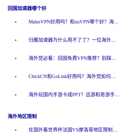
回国加速器哪个好
MalusVPN好用吗？和uuVPN哪个好？海外党无缝访问国内资源的真实对比与选择指南
归雁加速器为什么用不了了？一位海外游子的真实困惑与技术解答
海外党必看：回国免费VPN推荐？别踩坑！教你选对加速器无缝刷国内资源
ChickCN和GoLink好用吗？海外党如何选对回国加速器
海外玩国内手游卡成PPT？迅游和奇游手游哪个好？一篇讲透回国加速器怎么选
海外地区限制
在国外看世界杯法国VS摩洛哥地区限制？这篇指南让你流畅看中文解说无压力