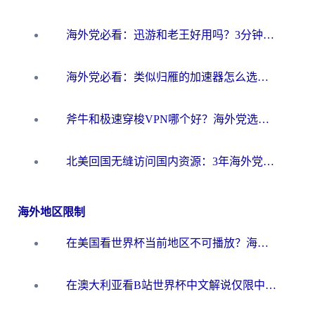
海外党必看：迅游和老王好用吗？3分钟选对加速国内网络的加速器
海外党必看：类似归雁的加速器怎么选？一篇搞定无缝访问国内资源
斧牛和极速穿梭VPN哪个好？海外党选回国加速器必看的真实对比与避坑指南
北美回国无缝访问国内资源：3年海外党亲测的加速器选择指南
海外地区限制
在美国看世界杯当前地区不可播放？海外党体育观赛终极指南来了！
在澳大利亚看B站世界杯中文解说仅限中国大陆？这篇指南帮你打破限制看遍赛事