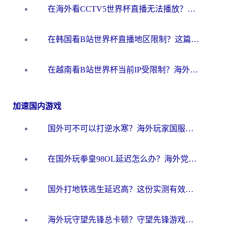
在海外看CCTV5世界杯直播无法播放？这篇指南让你和国内球迷同步呐喊
在韩国看B站世界杯直播地区限制？这篇指南让你告别“当前地区不可播放”
在越南看B站世界杯当前IP受限制？海外党体育观赛终极指南来了
加速国内游戏
国外可不可以打逆水寒？海外玩家国服畅玩终极指南（附漫威荒野乱斗加速方案）
在国外玩拳皇98OL延迟怎么办？海外党亲测有效的低延迟指南
国外打地铁逃生延迟高？这份实测有效的低延迟指南帮你吃鸡
海外玩守望先锋总卡顿？守望先锋游戏加速器在哪里买&避坑指南（附欧洲非洲游戏实测）