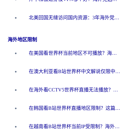
北美回国无缝访问国内资源：3年海外党亲测的加速器选择指南
海外地区限制
在美国看世界杯当前地区不可播放？海外党体育观赛终极指南来了！
在澳大利亚看B站世界杯中文解说仅限中国大陆？这篇指南帮你打破限制看遍赛事
在海外看CCTV5世界杯直播无法播放？这篇指南让你和国内球迷同步呐喊
在韩国看B站世界杯直播地区限制？这篇指南让你告别“当前地区不可播放”
在越南看B站世界杯当前IP受限制？海外党体育观赛终极指南来了