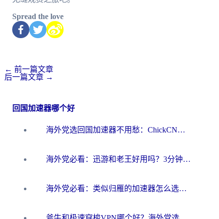
Spread the love
←
前一篇文章
后一篇文章
→
回国加速器哪个好
海外党选回国加速器不用愁：ChickCN和洞见哪个好？一篇搞定所有疑问
海外党必看：迅游和老王好用吗？3分钟选对加速国内网络的加速器
海外党必看：类似归雁的加速器怎么选？一篇搞定无缝访问国内资源
斧牛和极速穿梭VPN哪个好？海外党选回国加速器必看的真实对比与避坑指南