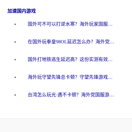
加速国内游戏
国外可不可以打逆水寒？海外玩家国服畅玩终极指南（附漫威荒野乱斗加速方案）
在国外玩拳皇98OL延迟怎么办？海外党亲测有效的低延迟指南
国外打地铁逃生延迟高？这份实测有效的低延迟指南帮你吃鸡
海外玩守望先锋总卡顿？守望先锋游戏加速器在哪里买&避坑指南（附欧洲非洲游戏实测）
台湾怎么玩光·遇不卡顿？海外党国服游戏加速终极攻略（附实测体验）