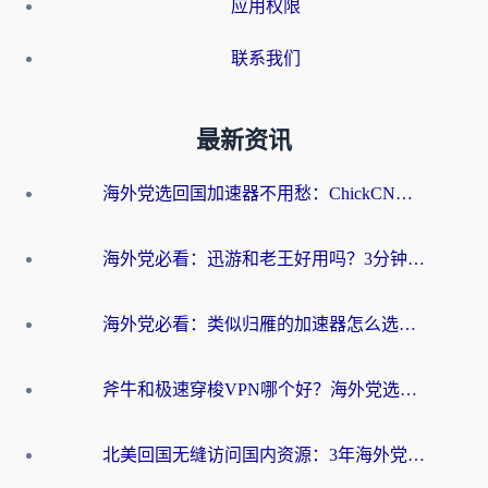
应用权限
联系我们
最新资讯
海外党选回国加速器不用愁：ChickCN和洞见哪个好？一篇搞定所有疑问
海外党必看：迅游和老王好用吗？3分钟选对加速国内网络的加速器
海外党必看：类似归雁的加速器怎么选？一篇搞定无缝访问国内资源
斧牛和极速穿梭VPN哪个好？海外党选回国加速器必看的真实对比与避坑指南
北美回国无缝访问国内资源：3年海外党亲测的加速器选择指南