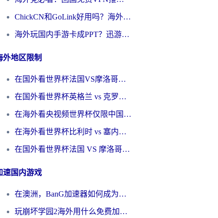
ChickCN和GoLink好用吗？海外党如何选对回国加速器
海外玩国内手游卡成PPT？迅游和奇游手游哪个好？一篇讲透回国加速器怎么选
海外地区限制
在国外看世界杯法国VS摩洛哥地区限制？这篇指南让你流畅看中文解说无压力
在国外看世界杯英格兰 vs 克罗地亚当前地区不可播放？这篇指南帮你搞定所有海外观赛难题
在海外看央视频世界杯仅限中国大陆？这篇指南帮你解锁中文解说+无卡顿直播
在海外看世界杯比利时 vs 塞内加尔仅限中国大陆？我找到了最流畅的中文解说之路
在国外看世界杯法国 VS 摩洛哥仅限中国大陆？海外党这样看中文解说赛事不卡顿
加速国内游戏
在澳洲，BanG加速器如何成为你国服游戏的“时光机”？
玩崩坏学园2海外用什么免费加速器好？2026海外党亲测国服游戏加速指南