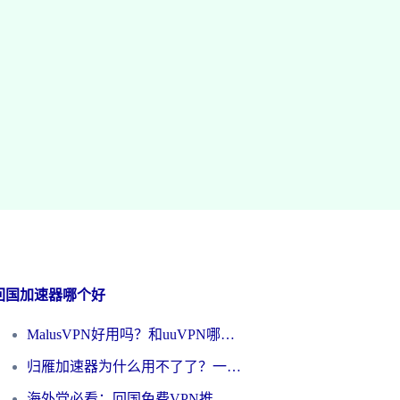
回国加速器哪个好
MalusVPN好用吗？和uuVPN哪个好？海外党无缝访问国内资源的真实对比与选择指南
归雁加速器为什么用不了了？一位海外游子的真实困惑与技术解答
海外党必看：回国免费VPN推荐？别踩坑！教你选对加速器无缝刷国内资源