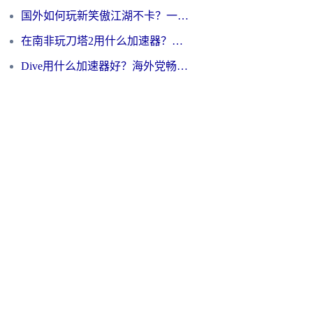
国外如何玩新笑傲江湖不卡？一份给海外游子的终极网络指南
在南非玩刀塔2用什么加速器？一份给海外游子的终极生存指南
Dive用什么加速器好？海外党畅玩国服游戏的终极避坑指南