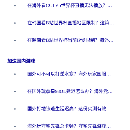
在海外看CCTV5世界杯直播无法播放？这篇指南让你和国内球迷同步呐喊
在韩国看B站世界杯直播地区限制？这篇指南让你告别“当前地区不可播放”
在越南看B站世界杯当前IP受限制？海外党体育观赛终极指南来了
加速国内游戏
国外可不可以打逆水寒？海外玩家国服畅玩终极指南（附漫威荒野乱斗加速方案）
在国外玩拳皇98OL延迟怎么办？海外党亲测有效的低延迟指南
国外打地铁逃生延迟高？这份实测有效的低延迟指南帮你吃鸡
海外玩守望先锋总卡顿？守望先锋游戏加速器在哪里买&避坑指南（附欧洲非洲游戏实测）