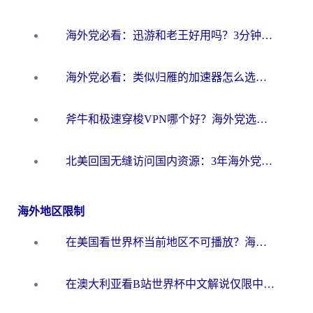
海外党必看：迅游和老王好用吗？3分钟选对加速国内网络的加速器
海外党必看：类似归雁的加速器怎么选？一篇搞定无缝访问国内资源
斧牛和极速穿梭VPN哪个好？海外党选回国加速器必看的真实对比与避坑指南
北美回国无缝访问国内资源：3年海外党亲测的加速器选择指南
海外地区限制
在美国看世界杯当前地区不可播放？海外党体育观赛终极指南来了！
在澳大利亚看B站世界杯中文解说仅限中国大陆？这篇指南帮你打破限制看遍赛事