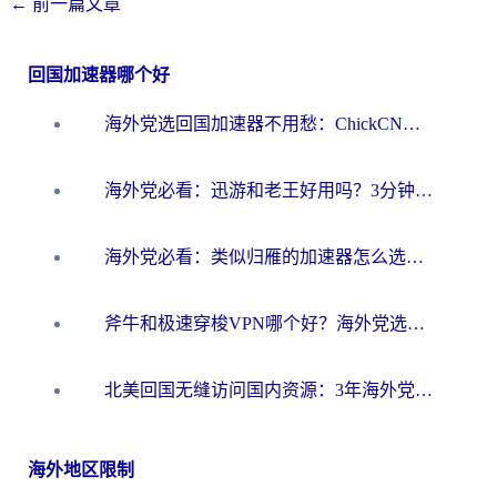
←
前一篇文章
回国加速器哪个好
海外党选回国加速器不用愁：ChickCN和洞见哪个好？一篇搞定所有疑问
海外党必看：迅游和老王好用吗？3分钟选对加速国内网络的加速器
海外党必看：类似归雁的加速器怎么选？一篇搞定无缝访问国内资源
斧牛和极速穿梭VPN哪个好？海外党选回国加速器必看的真实对比与避坑指南
北美回国无缝访问国内资源：3年海外党亲测的加速器选择指南
海外地区限制