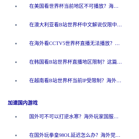
在美国看世界杯当前地区不可播放？海外党体育观赛终极指南来了！
在澳大利亚看B站世界杯中文解说仅限中国大陆？这篇指南帮你打破限制看遍赛事
在海外看CCTV5世界杯直播无法播放？这篇指南让你和国内球迷同步呐喊
在韩国看B站世界杯直播地区限制？这篇指南让你告别“当前地区不可播放”
在越南看B站世界杯当前IP受限制？海外党体育观赛终极指南来了
加速国内游戏
国外可不可以打逆水寒？海外玩家国服畅玩终极指南（附漫威荒野乱斗加速方案）
在国外玩拳皇98OL延迟怎么办？海外党亲测有效的低延迟指南