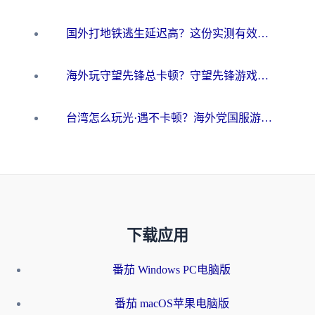
国外打地铁逃生延迟高？这份实测有效的低延迟指南帮你吃鸡
海外玩守望先锋总卡顿？守望先锋游戏加速器在哪里买&避坑指南（附欧洲非洲游戏实测）
台湾怎么玩光·遇不卡顿？海外党国服游戏加速终极攻略（附实测体验）
下载应用
番茄 Windows PC电脑版
番茄 macOS苹果电脑版