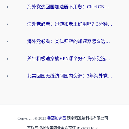
海外党选回国加速器不用愁：ChickCN和洞见哪个好？一篇搞定所有疑问
海外党必看：迅游和老王好用吗？3分钟选对加速国内网络的加速器
海外党必看：类似归雁的加速器怎么选？一篇搞定无缝访问国内资源
斧牛和极速穿梭VPN哪个好？海外党选回国加速器必看的真实对比与避坑指南
北美回国无缝访问国内资源：3年海外党亲测的加速器选择指南
Copyright © 2023
番茄加速器
湖南精准量科技有限公司
互联网虚拟专用网业务许可证 B1-20231050