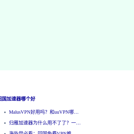
回国加速器哪个好
MalusVPN好用吗？和uuVPN哪个好？海外党无缝访问国内资源的真实对比与选择指南
归雁加速器为什么用不了了？一位海外游子的真实困惑与技术解答
海外党必看：回国免费VPN推荐？别踩坑！教你选对加速器无缝刷国内资源