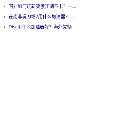
国外如何玩新笑傲江湖不卡？一份给海外游子的终极网络指南
在南非玩刀塔2用什么加速器？一份给海外游子的终极生存指南
Dive用什么加速器好？海外党畅玩国服游戏的终极避坑指南