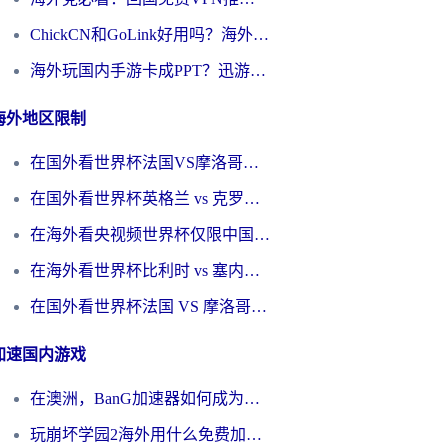
ChickCN和GoLink好用吗？海外党如何选对回国加速器
海外玩国内手游卡成PPT？迅游和奇游手游哪个好？一篇讲透回国加速器怎么选
海外地区限制
在国外看世界杯法国VS摩洛哥地区限制？这篇指南让你流畅看中文解说无压力
在国外看世界杯英格兰 vs 克罗地亚当前地区不可播放？这篇指南帮你搞定所有海外观赛难题
在海外看央视频世界杯仅限中国大陆？这篇指南帮你解锁中文解说+无卡顿直播
在海外看世界杯比利时 vs 塞内加尔仅限中国大陆？我找到了最流畅的中文解说之路
在国外看世界杯法国 VS 摩洛哥仅限中国大陆？海外党这样看中文解说赛事不卡顿
加速国内游戏
在澳洲，BanG加速器如何成为你国服游戏的“时光机”？
玩崩坏学园2海外用什么免费加速器好？2026海外党亲测国服游戏加速指南