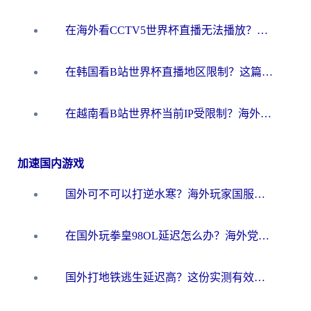
在海外看CCTV5世界杯直播无法播放？这篇指南让你和国内球迷同步呐喊
在韩国看B站世界杯直播地区限制？这篇指南让你告别“当前地区不可播放”
在越南看B站世界杯当前IP受限制？海外党体育观赛终极指南来了
加速国内游戏
国外可不可以打逆水寒？海外玩家国服畅玩终极指南（附漫威荒野乱斗加速方案）
在国外玩拳皇98OL延迟怎么办？海外党亲测有效的低延迟指南
国外打地铁逃生延迟高？这份实测有效的低延迟指南帮你吃鸡