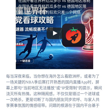
在国外看世界杯厄瓜多尔 vs 德国地区限制
在国外看世界杯厄瓜多尔 vs 德国地区限
制，我们与母语的狂欢只差一个网络
每当深夜来临，当你想在海外怎么看欧洲杯，或者为了
一场关键的NBA季后赛打开熟悉的国内直播App时，屏
幕上那句“当前地区无法播放”或“IP受限制”的提示，瞬间
浇灭所有热情。这种隔阂感，不仅仅是错过一个进球或
一次绝杀，更是切断了与国内朋友同步欢呼、与家人共
享赛事氛围的情感纽带。问题的根源在于国内平台基于