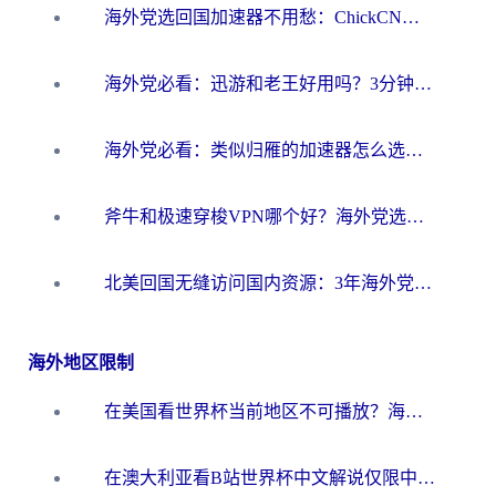
海外党选回国加速器不用愁：ChickCN和洞见哪个好？一篇搞定所有疑问
海外党必看：迅游和老王好用吗？3分钟选对加速国内网络的加速器
海外党必看：类似归雁的加速器怎么选？一篇搞定无缝访问国内资源
斧牛和极速穿梭VPN哪个好？海外党选回国加速器必看的真实对比与避坑指南
北美回国无缝访问国内资源：3年海外党亲测的加速器选择指南
海外地区限制
在美国看世界杯当前地区不可播放？海外党体育观赛终极指南来了！
在澳大利亚看B站世界杯中文解说仅限中国大陆？这篇指南帮你打破限制看遍赛事