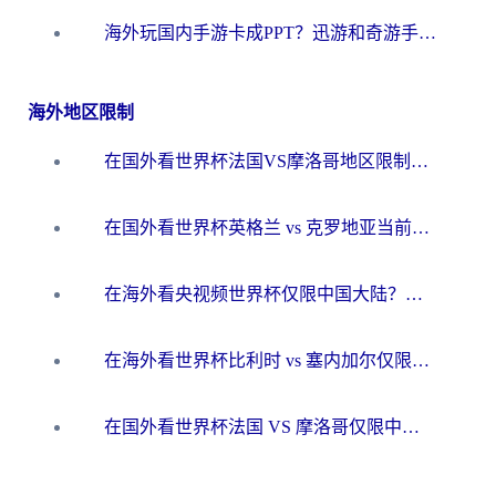
海外玩国内手游卡成PPT？迅游和奇游手游哪个好？一篇讲透回国加速器怎么选
海外地区限制
在国外看世界杯法国VS摩洛哥地区限制？这篇指南让你流畅看中文解说无压力
在国外看世界杯英格兰 vs 克罗地亚当前地区不可播放？这篇指南帮你搞定所有海外观赛难题
在海外看央视频世界杯仅限中国大陆？这篇指南帮你解锁中文解说+无卡顿直播
在海外看世界杯比利时 vs 塞内加尔仅限中国大陆？我找到了最流畅的中文解说之路
在国外看世界杯法国 VS 摩洛哥仅限中国大陆？海外党这样看中文解说赛事不卡顿