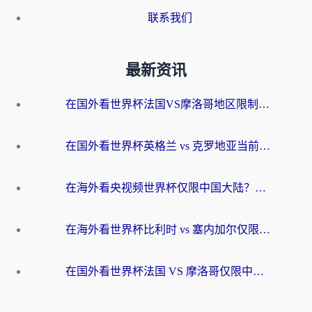
联系我们
最新资讯
在国外看世界杯法国VS摩洛哥地区限制？这篇指南让你流畅看中文解说无压力
在国外看世界杯英格兰 vs 克罗地亚当前地区不可播放？这篇指南帮你搞定所有海外观赛难题
在海外看央视频世界杯仅限中国大陆？这篇指南帮你解锁中文解说+无卡顿直播
在海外看世界杯比利时 vs 塞内加尔仅限中国大陆？我找到了最流畅的中文解说之路
在国外看世界杯法国 VS 摩洛哥仅限中国大陆？海外党这样看中文解说赛事不卡顿