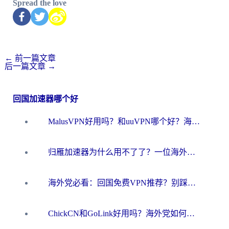
Spread the love
←
前一篇文章
后一篇文章
→
回国加速器哪个好
MalusVPN好用吗？和uuVPN哪个好？海外党无缝访问国内资源的真实对比与选择指南
归雁加速器为什么用不了了？一位海外游子的真实困惑与技术解答
海外党必看：回国免费VPN推荐？别踩坑！教你选对加速器无缝刷国内资源
ChickCN和GoLink好用吗？海外党如何选对回国加速器