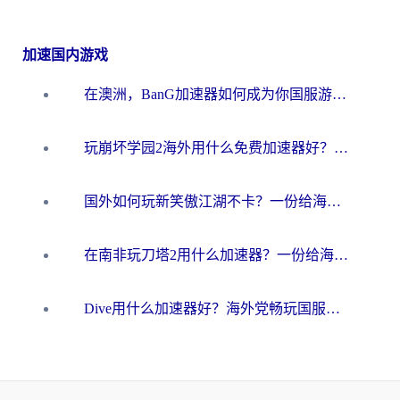
加速国内游戏
在澳洲，BanG加速器如何成为你国服游戏的“时光机”？
玩崩坏学园2海外用什么免费加速器好？2026海外党亲测国服游戏加速指南
国外如何玩新笑傲江湖不卡？一份给海外游子的终极网络指南
在南非玩刀塔2用什么加速器？一份给海外游子的终极生存指南
Dive用什么加速器好？海外党畅玩国服游戏的终极避坑指南