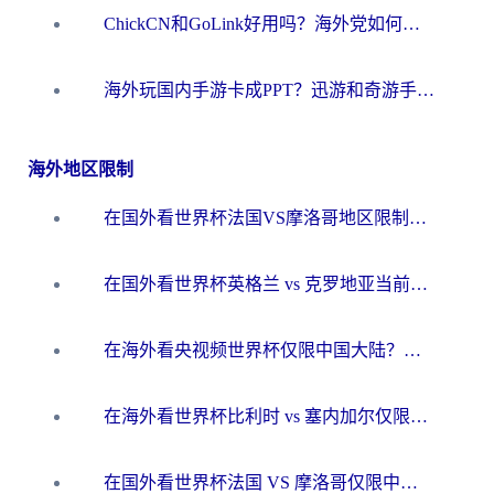
ChickCN和GoLink好用吗？海外党如何选对回国加速器
海外玩国内手游卡成PPT？迅游和奇游手游哪个好？一篇讲透回国加速器怎么选
海外地区限制
在国外看世界杯法国VS摩洛哥地区限制？这篇指南让你流畅看中文解说无压力
在国外看世界杯英格兰 vs 克罗地亚当前地区不可播放？这篇指南帮你搞定所有海外观赛难题
在海外看央视频世界杯仅限中国大陆？这篇指南帮你解锁中文解说+无卡顿直播
在海外看世界杯比利时 vs 塞内加尔仅限中国大陆？我找到了最流畅的中文解说之路
在国外看世界杯法国 VS 摩洛哥仅限中国大陆？海外党这样看中文解说赛事不卡顿