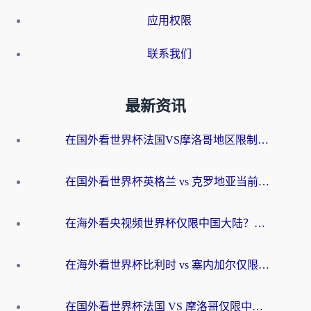
应用权限
联系我们
最新资讯
在国外看世界杯法国VS摩洛哥地区限制？这篇指南让你流畅看中文解说无压力
在国外看世界杯英格兰 vs 克罗地亚当前地区不可播放？这篇指南帮你搞定所有海外观赛难题
在海外看央视频世界杯仅限中国大陆？这篇指南帮你解锁中文解说+无卡顿直播
在海外看世界杯比利时 vs 塞内加尔仅限中国大陆？我找到了最流畅的中文解说之路
在国外看世界杯法国 VS 摩洛哥仅限中国大陆？海外党这样看中文解说赛事不卡顿