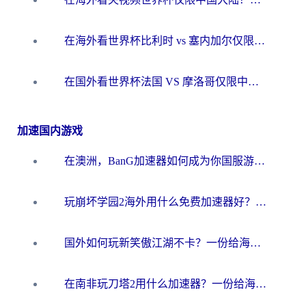
在海外看世界杯比利时 vs 塞内加尔仅限中国大陆？我找到了最流畅的中文解说之路
在国外看世界杯法国 VS 摩洛哥仅限中国大陆？海外党这样看中文解说赛事不卡顿
加速国内游戏
在澳洲，BanG加速器如何成为你国服游戏的“时光机”？
玩崩坏学园2海外用什么免费加速器好？2026海外党亲测国服游戏加速指南
国外如何玩新笑傲江湖不卡？一份给海外游子的终极网络指南
在南非玩刀塔2用什么加速器？一份给海外游子的终极生存指南