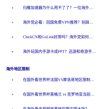
归雁加速器为什么用不了了？一位海外游子的真实困惑与技术解答
海外党必看：回国免费VPN推荐？别踩坑！教你选对加速器无缝刷国内资源
ChickCN和GoLink好用吗？海外党如何选对回国加速器
海外玩国内手游卡成PPT？迅游和奇游手游哪个好？一篇讲透回国加速器怎么选
海外地区限制
在国外看世界杯法国VS摩洛哥地区限制？这篇指南让你流畅看中文解说无压力
在国外看世界杯英格兰 vs 克罗地亚当前地区不可播放？这篇指南帮你搞定所有海外观赛难题
在海外看央视频世界杯仅限中国大陆？这篇指南帮你解锁中文解说+无卡顿直播