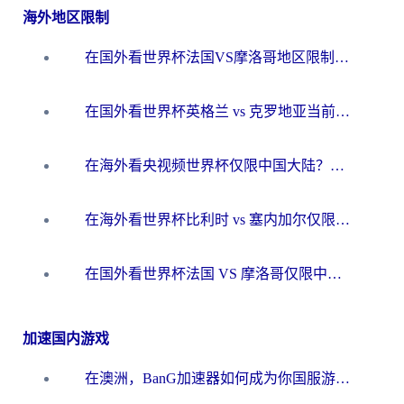
海外地区限制
在国外看世界杯法国VS摩洛哥地区限制？这篇指南让你流畅看中文解说无压力
在国外看世界杯英格兰 vs 克罗地亚当前地区不可播放？这篇指南帮你搞定所有海外观赛难题
在海外看央视频世界杯仅限中国大陆？这篇指南帮你解锁中文解说+无卡顿直播
在海外看世界杯比利时 vs 塞内加尔仅限中国大陆？我找到了最流畅的中文解说之路
在国外看世界杯法国 VS 摩洛哥仅限中国大陆？海外党这样看中文解说赛事不卡顿
加速国内游戏
在澳洲，BanG加速器如何成为你国服游戏的“时光机”？