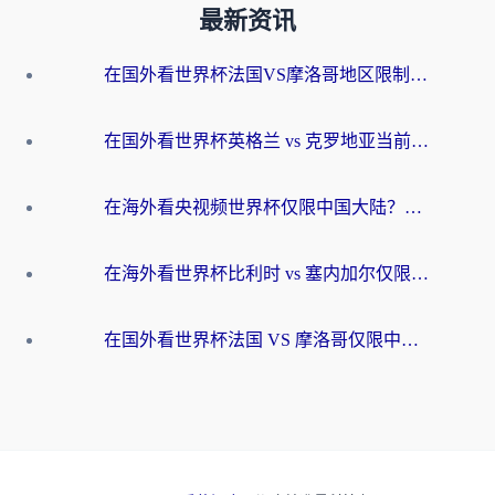
最新资讯
在国外看世界杯法国VS摩洛哥地区限制？这篇指南让你流畅看中文解说无压力
在国外看世界杯英格兰 vs 克罗地亚当前地区不可播放？这篇指南帮你搞定所有海外观赛难题
在海外看央视频世界杯仅限中国大陆？这篇指南帮你解锁中文解说+无卡顿直播
在海外看世界杯比利时 vs 塞内加尔仅限中国大陆？我找到了最流畅的中文解说之路
在国外看世界杯法国 VS 摩洛哥仅限中国大陆？海外党这样看中文解说赛事不卡顿