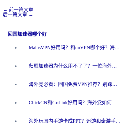
←
前一篇文章
后一篇文章
→
回国加速器哪个好
MalusVPN好用吗？和uuVPN哪个好？海外党无缝访问国内资源的真实对比与选择指南
归雁加速器为什么用不了了？一位海外游子的真实困惑与技术解答
海外党必看：回国免费VPN推荐？别踩坑！教你选对加速器无缝刷国内资源
ChickCN和GoLink好用吗？海外党如何选对回国加速器
海外玩国内手游卡成PPT？迅游和奇游手游哪个好？一篇讲透回国加速器怎么选