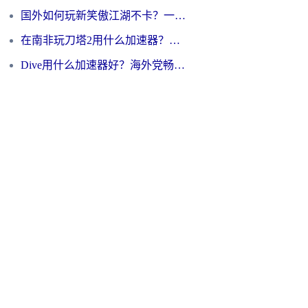
国外如何玩新笑傲江湖不卡？一份给海外游子的终极网络指南
在南非玩刀塔2用什么加速器？一份给海外游子的终极生存指南
Dive用什么加速器好？海外党畅玩国服游戏的终极避坑指南