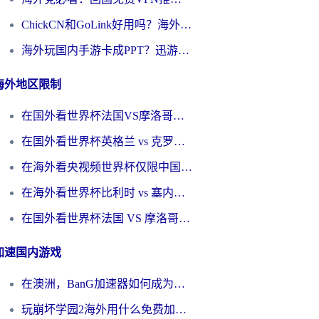
ChickCN和GoLink好用吗？海外党如何选对回国加速器
海外玩国内手游卡成PPT？迅游和奇游手游哪个好？一篇讲透回国加速器怎么选
海外地区限制
在国外看世界杯法国VS摩洛哥地区限制？这篇指南让你流畅看中文解说无压力
在国外看世界杯英格兰 vs 克罗地亚当前地区不可播放？这篇指南帮你搞定所有海外观赛难题
在海外看央视频世界杯仅限中国大陆？这篇指南帮你解锁中文解说+无卡顿直播
在海外看世界杯比利时 vs 塞内加尔仅限中国大陆？我找到了最流畅的中文解说之路
在国外看世界杯法国 VS 摩洛哥仅限中国大陆？海外党这样看中文解说赛事不卡顿
加速国内游戏
在澳洲，BanG加速器如何成为你国服游戏的“时光机”？
玩崩坏学园2海外用什么免费加速器好？2026海外党亲测国服游戏加速指南