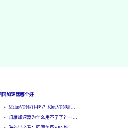
回国加速器哪个好
MalusVPN好用吗？和uuVPN哪个好？海外党无缝访问国内资源的真实对比与选择指南
归雁加速器为什么用不了了？一位海外游子的真实困惑与技术解答
海外党必看：回国免费VPN推荐？别踩坑！教你选对加速器无缝刷国内资源