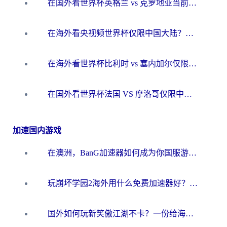
在国外看世界杯英格兰 vs 克罗地亚当前地区不可播放？这篇指南帮你搞定所有海外观赛难题
在海外看央视频世界杯仅限中国大陆？这篇指南帮你解锁中文解说+无卡顿直播
在海外看世界杯比利时 vs 塞内加尔仅限中国大陆？我找到了最流畅的中文解说之路
在国外看世界杯法国 VS 摩洛哥仅限中国大陆？海外党这样看中文解说赛事不卡顿
加速国内游戏
在澳洲，BanG加速器如何成为你国服游戏的“时光机”？
玩崩坏学园2海外用什么免费加速器好？2026海外党亲测国服游戏加速指南
国外如何玩新笑傲江湖不卡？一份给海外游子的终极网络指南