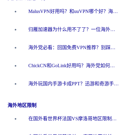
MalusVPN好用吗？和uuVPN哪个好？海外党无缝访问国内资源的真实对比与选择指南
归雁加速器为什么用不了了？一位海外游子的真实困惑与技术解答
海外党必看：回国免费VPN推荐？别踩坑！教你选对加速器无缝刷国内资源
ChickCN和GoLink好用吗？海外党如何选对回国加速器
海外玩国内手游卡成PPT？迅游和奇游手游哪个好？一篇讲透回国加速器怎么选
海外地区限制
在国外看世界杯法国VS摩洛哥地区限制？这篇指南让你流畅看中文解说无压力