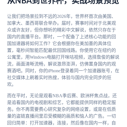
从NBA到世界杯，实战场景预览
让我们把场景拉到不远的2026年，世界杯首次由美国、
加拿大、墨西哥联合举办。届时，赛事时间对于北美观
众或许友好，但你想听的精彩中文解说，依然只存在于
国内的直播平台。那时，一个配备了上述核心功能的回
国加速器将如何工作？它会根据你在美加墨的具体位
置，毫秒间智能匹配最优回国线路。你使用它在纽约的
公寓里，用Windows电脑打开咪咕视频，选择詹俊的解说
流，画面清晰流畅，解说激昂澎湃，仿佛置身国内的观
赛酒吧。同时，你的iPhone登录着同一个加速器账号，在
社交媒体上刷着实时热搜，体验与国内完全同步的狂
欢。
而在平时，无论是观看NBA季后赛、欧洲杯焦点战，还
是追看国内的电视剧和综艺，它都能提供同样的稳定服
务。你不再需要费心研究复杂的网络设置，或是在低质
量的盗链直播间里忍受模糊的画质和恼人的广告。一切
回归简单：打开加速器，连接，然后像在国内一样，自