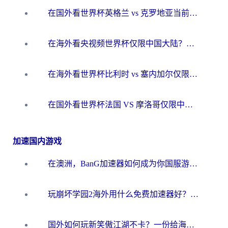
在国外看世界杯英格兰 vs 克罗地亚当前地区不可播放？这篇指南帮你搞定所有海外观赛难题
在海外看央视频世界杯仅限中国大陆？这篇指南帮你解锁中文解说+无卡顿直播
在海外看世界杯比利时 vs 塞内加尔仅限中国大陆？我找到了最流畅的中文解说之路
在国外看世界杯法国 VS 摩洛哥仅限中国大陆？海外党这样看中文解说赛事不卡顿
加速国内游戏
在澳洲，BanG加速器如何成为你国服游戏的“时光机”？
玩崩坏学园2海外用什么免费加速器好？2026海外党亲测国服游戏加速指南
国外如何玩新笑傲江湖不卡？一份给海外游子的终极网络指南