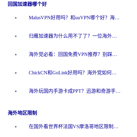
回国加速器哪个好
MalusVPN好用吗？和uuVPN哪个好？海外党无缝访问国内资源的真实对比与选择指南
归雁加速器为什么用不了了？一位海外游子的真实困惑与技术解答
海外党必看：回国免费VPN推荐？别踩坑！教你选对加速器无缝刷国内资源
ChickCN和GoLink好用吗？海外党如何选对回国加速器
海外玩国内手游卡成PPT？迅游和奇游手游哪个好？一篇讲透回国加速器怎么选
海外地区限制
在国外看世界杯法国VS摩洛哥地区限制？这篇指南让你流畅看中文解说无压力