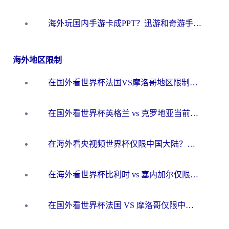
海外玩国内手游卡成PPT？迅游和奇游手游哪个好？一篇讲透回国加速器怎么选
海外地区限制
在国外看世界杯法国VS摩洛哥地区限制？这篇指南让你流畅看中文解说无压力
在国外看世界杯英格兰 vs 克罗地亚当前地区不可播放？这篇指南帮你搞定所有海外观赛难题
在海外看央视频世界杯仅限中国大陆？这篇指南帮你解锁中文解说+无卡顿直播
在海外看世界杯比利时 vs 塞内加尔仅限中国大陆？我找到了最流畅的中文解说之路
在国外看世界杯法国 VS 摩洛哥仅限中国大陆？海外党这样看中文解说赛事不卡顿