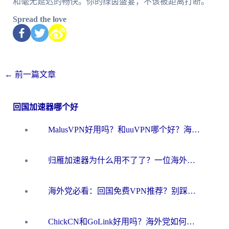
和毫无延迟的畅快。你的绿茵盛宴，不该被距离打断。
Spread the love
←
前一篇文章
回国加速器哪个好
MalusVPN好用吗？和uuVPN哪个好？海外党无缝访问国内资源的真实对比与选择指南
归雁加速器为什么用不了了？一位海外游子的真实困惑与技术解答
海外党必看：回国免费VPN推荐？别踩坑！教你选对加速器无缝刷国内资源
ChickCN和GoLink好用吗？海外党如何选对回国加速器