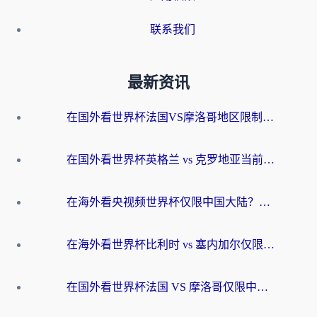
联系我们
最新资讯
在国外看世界杯法国VS摩洛哥地区限制？这篇指南让你流畅看中文解说无压力
在国外看世界杯英格兰 vs 克罗地亚当前地区不可播放？这篇指南帮你搞定所有海外观赛难题
在海外看央视频世界杯仅限中国大陆？这篇指南帮你解锁中文解说+无卡顿直播
在海外看世界杯比利时 vs 塞内加尔仅限中国大陆？我找到了最流畅的中文解说之路
在国外看世界杯法国 VS 摩洛哥仅限中国大陆？海外党这样看中文解说赛事不卡顿