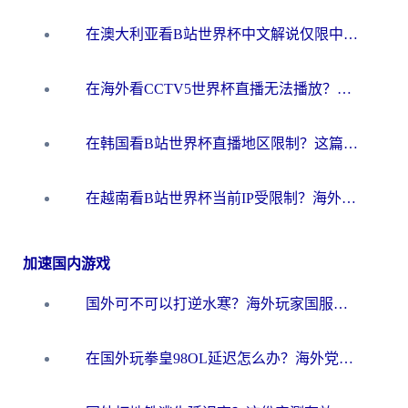
在澳大利亚看B站世界杯中文解说仅限中国大陆？这篇指南帮你打破限制看遍赛事
在海外看CCTV5世界杯直播无法播放？这篇指南让你和国内球迷同步呐喊
在韩国看B站世界杯直播地区限制？这篇指南让你告别“当前地区不可播放”
在越南看B站世界杯当前IP受限制？海外党体育观赛终极指南来了
加速国内游戏
国外可不可以打逆水寒？海外玩家国服畅玩终极指南（附漫威荒野乱斗加速方案）
在国外玩拳皇98OL延迟怎么办？海外党亲测有效的低延迟指南