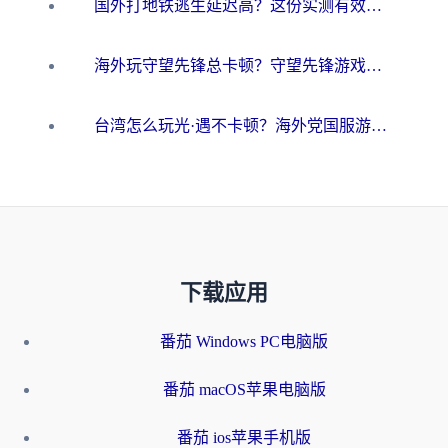
国外打地铁逃生延迟高？这份实测有效的低延迟指南帮你吃鸡
海外玩守望先锋总卡顿？守望先锋游戏加速器在哪里买&避坑指南（附欧洲非洲游戏实测）
台湾怎么玩光·遇不卡顿？海外党国服游戏加速终极攻略（附实测体验）
下载应用
番茄 Windows PC电脑版
番茄 macOS苹果电脑版
番茄 ios苹果手机版