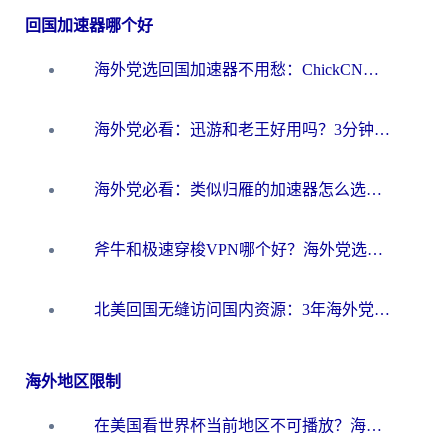
回国加速器哪个好
海外党选回国加速器不用愁：ChickCN和洞见哪个好？一篇搞定所有疑问
海外党必看：迅游和老王好用吗？3分钟选对加速国内网络的加速器
海外党必看：类似归雁的加速器怎么选？一篇搞定无缝访问国内资源
斧牛和极速穿梭VPN哪个好？海外党选回国加速器必看的真实对比与避坑指南
北美回国无缝访问国内资源：3年海外党亲测的加速器选择指南
海外地区限制
在美国看世界杯当前地区不可播放？海外党体育观赛终极指南来了！