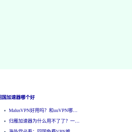
回国加速器哪个好
MalusVPN好用吗？和uuVPN哪个好？海外党无缝访问国内资源的真实对比与选择指南
归雁加速器为什么用不了了？一位海外游子的真实困惑与技术解答
海外党必看：回国免费VPN推荐？别踩坑！教你选对加速器无缝刷国内资源