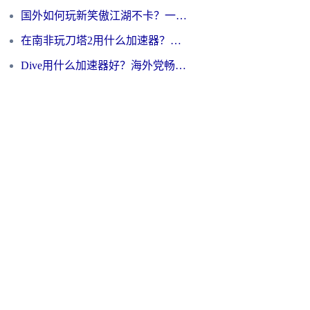
国外如何玩新笑傲江湖不卡？一份给海外游子的终极网络指南
在南非玩刀塔2用什么加速器？一份给海外游子的终极生存指南
Dive用什么加速器好？海外党畅玩国服游戏的终极避坑指南