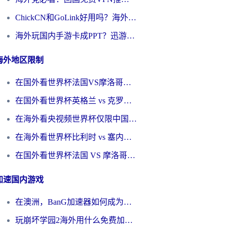
ChickCN和GoLink好用吗？海外党如何选对回国加速器
海外玩国内手游卡成PPT？迅游和奇游手游哪个好？一篇讲透回国加速器怎么选
海外地区限制
在国外看世界杯法国VS摩洛哥地区限制？这篇指南让你流畅看中文解说无压力
在国外看世界杯英格兰 vs 克罗地亚当前地区不可播放？这篇指南帮你搞定所有海外观赛难题
在海外看央视频世界杯仅限中国大陆？这篇指南帮你解锁中文解说+无卡顿直播
在海外看世界杯比利时 vs 塞内加尔仅限中国大陆？我找到了最流畅的中文解说之路
在国外看世界杯法国 VS 摩洛哥仅限中国大陆？海外党这样看中文解说赛事不卡顿
加速国内游戏
在澳洲，BanG加速器如何成为你国服游戏的“时光机”？
玩崩坏学园2海外用什么免费加速器好？2026海外党亲测国服游戏加速指南