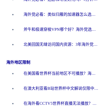
海外党必看：类似归雁的加速器怎么选？一篇搞定无缝访问国内资源
斧牛和极速穿梭VPN哪个好？海外党选回国加速器必看的真实对比与避坑指南
北美回国无缝访问国内资源：3年海外党亲测的加速器选择指南
海外地区限制
在美国看世界杯当前地区不可播放？海外党体育观赛终极指南来了！
在澳大利亚看B站世界杯中文解说仅限中国大陆？这篇指南帮你打破限制看遍赛事
在海外看CCTV5世界杯直播无法播放？这篇指南让你和国内球迷同步呐喊