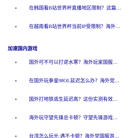
在韩国看B站世界杯直播地区限制？这篇指南让你告别“当前地区不可播放”
在越南看B站世界杯当前IP受限制？海外党体育观赛终极指南来了
加速国内游戏
国外可不可以打逆水寒？海外玩家国服畅玩终极指南（附漫威荒野乱斗加速方案）
在国外玩拳皇98OL延迟怎么办？海外党亲测有效的低延迟指南
国外打地铁逃生延迟高？这份实测有效的低延迟指南帮你吃鸡
海外玩守望先锋总卡顿？守望先锋游戏加速器在哪里买&避坑指南（附欧洲非洲游戏实测）
台湾怎么玩光·遇不卡顿？海外党国服游戏加速终极攻略（附实测体验）