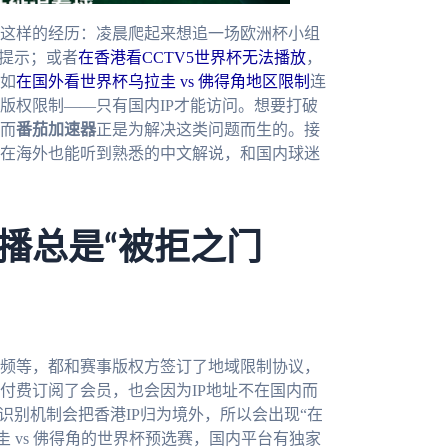
这样的经历：凌晨爬起来想追一场欧洲杯小组
的提示；或者
在香港看CCTV5世界杯无法播放
，
如
在国外看世界杯乌拉圭 vs 佛得角地区限制
连
版权限制——只有国内IP才能访问。想要打破
而
番茄加速器
正是为解决这类问题而生的。接
在海外也能听到熟悉的中文解说，和国内球迷
播总是“被拒之门
频等，都和赛事版权方签订了地域限制协议，
付费订阅了会员，也会因为IP地址不在国内而
识别机制会把香港IP归为境外，所以会出现“在
圭 vs 佛得角的世界杯预选赛，国内平台有独家