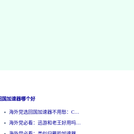
回国加速器哪个好
海外党选回国加速器不用愁：ChickCN和洞见哪个好？一篇搞定所有疑问
海外党必看：迅游和老王好用吗？3分钟选对加速国内网络的加速器
海外党必看：类似归雁的加速器怎么选？一篇搞定无缝访问国内资源