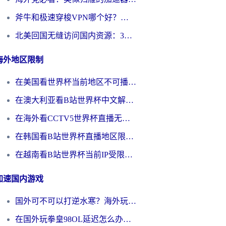
斧牛和极速穿梭VPN哪个好？海外党选回国加速器必看的真实对比与避坑指南
北美回国无缝访问国内资源：3年海外党亲测的加速器选择指南
海外地区限制
在美国看世界杯当前地区不可播放？海外党体育观赛终极指南来了！
在澳大利亚看B站世界杯中文解说仅限中国大陆？这篇指南帮你打破限制看遍赛事
在海外看CCTV5世界杯直播无法播放？这篇指南让你和国内球迷同步呐喊
在韩国看B站世界杯直播地区限制？这篇指南让你告别“当前地区不可播放”
在越南看B站世界杯当前IP受限制？海外党体育观赛终极指南来了
加速国内游戏
国外可不可以打逆水寒？海外玩家国服畅玩终极指南（附漫威荒野乱斗加速方案）
在国外玩拳皇98OL延迟怎么办？海外党亲测有效的低延迟指南