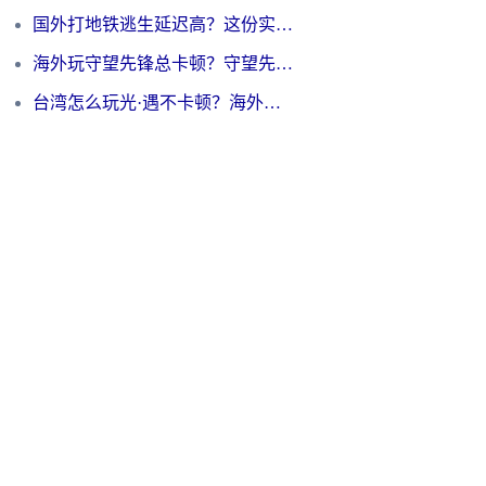
国外打地铁逃生延迟高？这份实测有效的低延迟指南帮你吃鸡
海外玩守望先锋总卡顿？守望先锋游戏加速器在哪里买&避坑指南（附欧洲非洲游戏实测）
台湾怎么玩光·遇不卡顿？海外党国服游戏加速终极攻略（附实测体验）