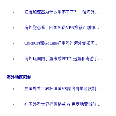
归雁加速器为什么用不了了？一位海外游子的真实困惑与技术解答
海外党必看：回国免费VPN推荐？别踩坑！教你选对加速器无缝刷国内资源
ChickCN和GoLink好用吗？海外党如何选对回国加速器
海外玩国内手游卡成PPT？迅游和奇游手游哪个好？一篇讲透回国加速器怎么选
海外地区限制
在国外看世界杯法国VS摩洛哥地区限制？这篇指南让你流畅看中文解说无压力
在国外看世界杯英格兰 vs 克罗地亚当前地区不可播放？这篇指南帮你搞定所有海外观赛难题