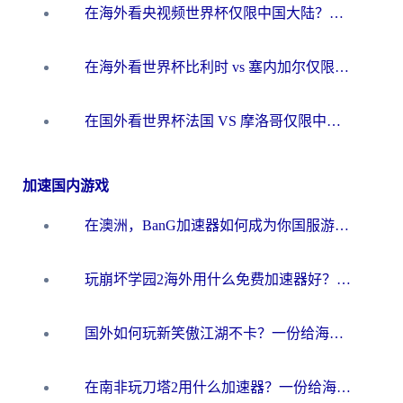
在海外看央视频世界杯仅限中国大陆？这篇指南帮你解锁中文解说+无卡顿直播
在海外看世界杯比利时 vs 塞内加尔仅限中国大陆？我找到了最流畅的中文解说之路
在国外看世界杯法国 VS 摩洛哥仅限中国大陆？海外党这样看中文解说赛事不卡顿
加速国内游戏
在澳洲，BanG加速器如何成为你国服游戏的“时光机”？
玩崩坏学园2海外用什么免费加速器好？2026海外党亲测国服游戏加速指南
国外如何玩新笑傲江湖不卡？一份给海外游子的终极网络指南
在南非玩刀塔2用什么加速器？一份给海外游子的终极生存指南