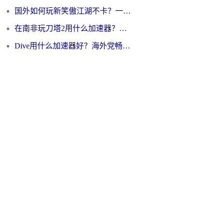
国外如何玩新笑傲江湖不卡？一份给海外游子的终极网络指南
在南非玩刀塔2用什么加速器？一份给海外游子的终极生存指南
Dive用什么加速器好？海外党畅玩国服游戏的终极避坑指南