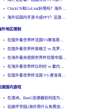
ChickCN和GoLink好用吗？海外党如何选对回国加速器
海外玩国内手游卡成PPT？迅游和奇游手游哪个好？一篇讲透回国加速器怎么选
海外地区限制
在国外看世界杯法国VS摩洛哥地区限制？这篇指南让你流畅看中文解说无压力
在国外看世界杯英格兰 vs 克罗地亚当前地区不可播放？这篇指南帮你搞定所有海外观赛难题
在海外看央视频世界杯仅限中国大陆？这篇指南帮你解锁中文解说+无卡顿直播
在海外看世界杯比利时 vs 塞内加尔仅限中国大陆？我找到了最流畅的中文解说之路
在国外看世界杯法国 VS 摩洛哥仅限中国大陆？海外党这样看中文解说赛事不卡顿
加速国内游戏
在澳洲，BanG加速器如何成为你国服游戏的“时光机”？
玩崩坏学园2海外用什么免费加速器好？2026海外党亲测国服游戏加速指南