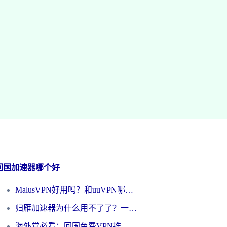
回国加速器哪个好
MalusVPN好用吗？和uuVPN哪个好？海外党无缝访问国内资源的真实对比与选择指南
归雁加速器为什么用不了了？一位海外游子的真实困惑与技术解答
海外党必看：回国免费VPN推荐？别踩坑！教你选对加速器无缝刷国内资源