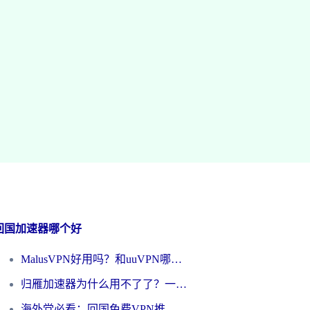
回国加速器哪个好
MalusVPN好用吗？和uuVPN哪个好？海外党无缝访问国内资源的真实对比与选择指南
归雁加速器为什么用不了了？一位海外游子的真实困惑与技术解答
海外党必看：回国免费VPN推荐？别踩坑！教你选对加速器无缝刷国内资源