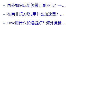
国外如何玩新笑傲江湖不卡？一份给海外游子的终极网络指南
在南非玩刀塔2用什么加速器？一份给海外游子的终极生存指南
Dive用什么加速器好？海外党畅玩国服游戏的终极避坑指南