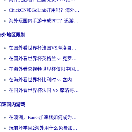
ChickCN和GoLink好用吗？海外党如何选对回国加速器
海外玩国内手游卡成PPT？迅游和奇游手游哪个好？一篇讲透回国加速器怎么选
海外地区限制
在国外看世界杯法国VS摩洛哥地区限制？这篇指南让你流畅看中文解说无压力
在国外看世界杯英格兰 vs 克罗地亚当前地区不可播放？这篇指南帮你搞定所有海外观赛难题
在海外看央视频世界杯仅限中国大陆？这篇指南帮你解锁中文解说+无卡顿直播
在海外看世界杯比利时 vs 塞内加尔仅限中国大陆？我找到了最流畅的中文解说之路
在国外看世界杯法国 VS 摩洛哥仅限中国大陆？海外党这样看中文解说赛事不卡顿
加速国内游戏
在澳洲，BanG加速器如何成为你国服游戏的“时光机”？
玩崩坏学园2海外用什么免费加速器好？2026海外党亲测国服游戏加速指南