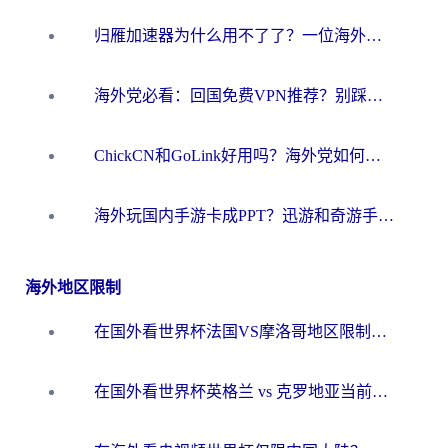
归雁加速器为什么用不了了？一位海外游子的真实困惑与技术解答
海外党必看：回国免费VPN推荐？别踩坑！教你选对加速器无缝刷国内资源
ChickCN和GoLink好用吗？海外党如何选对回国加速器
海外玩国内手游卡成PPT？迅游和奇游手游哪个好？一篇讲透回国加速器怎么选
海外地区限制
在国外看世界杯法国VS摩洛哥地区限制？这篇指南让你流畅看中文解说无压力
在国外看世界杯英格兰 vs 克罗地亚当前地区不可播放？这篇指南帮你搞定所有海外观赛难题