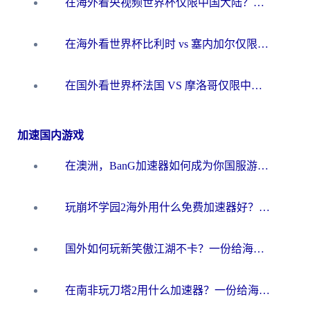
在海外看央视频世界杯仅限中国大陆？这篇指南帮你解锁中文解说+无卡顿直播
在海外看世界杯比利时 vs 塞内加尔仅限中国大陆？我找到了最流畅的中文解说之路
在国外看世界杯法国 VS 摩洛哥仅限中国大陆？海外党这样看中文解说赛事不卡顿
加速国内游戏
在澳洲，BanG加速器如何成为你国服游戏的“时光机”？
玩崩坏学园2海外用什么免费加速器好？2026海外党亲测国服游戏加速指南
国外如何玩新笑傲江湖不卡？一份给海外游子的终极网络指南
在南非玩刀塔2用什么加速器？一份给海外游子的终极生存指南