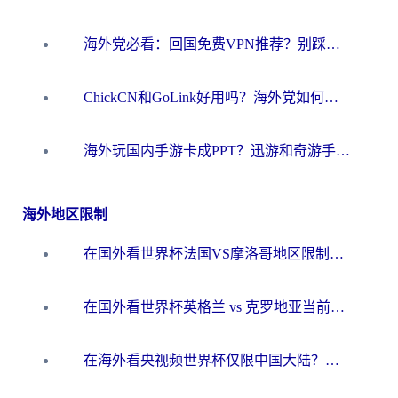
海外党必看：回国免费VPN推荐？别踩坑！教你选对加速器无缝刷国内资源
ChickCN和GoLink好用吗？海外党如何选对回国加速器
海外玩国内手游卡成PPT？迅游和奇游手游哪个好？一篇讲透回国加速器怎么选
海外地区限制
在国外看世界杯法国VS摩洛哥地区限制？这篇指南让你流畅看中文解说无压力
在国外看世界杯英格兰 vs 克罗地亚当前地区不可播放？这篇指南帮你搞定所有海外观赛难题
在海外看央视频世界杯仅限中国大陆？这篇指南帮你解锁中文解说+无卡顿直播