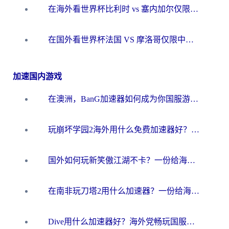
在海外看世界杯比利时 vs 塞内加尔仅限中国大陆？我找到了最流畅的中文解说之路
在国外看世界杯法国 VS 摩洛哥仅限中国大陆？海外党这样看中文解说赛事不卡顿
加速国内游戏
在澳洲，BanG加速器如何成为你国服游戏的“时光机”？
玩崩坏学园2海外用什么免费加速器好？2026海外党亲测国服游戏加速指南
国外如何玩新笑傲江湖不卡？一份给海外游子的终极网络指南
在南非玩刀塔2用什么加速器？一份给海外游子的终极生存指南
Dive用什么加速器好？海外党畅玩国服游戏的终极避坑指南