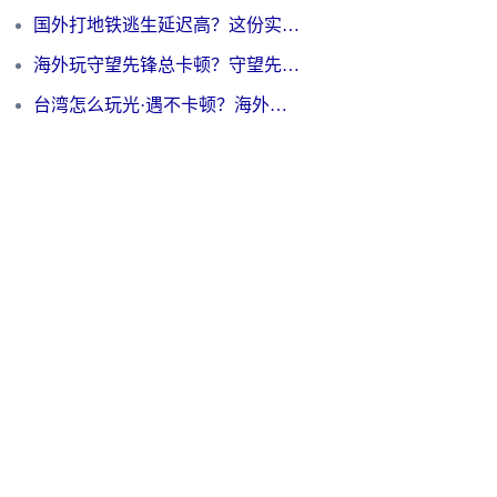
国外打地铁逃生延迟高？这份实测有效的低延迟指南帮你吃鸡
海外玩守望先锋总卡顿？守望先锋游戏加速器在哪里买&避坑指南（附欧洲非洲游戏实测）
台湾怎么玩光·遇不卡顿？海外党国服游戏加速终极攻略（附实测体验）