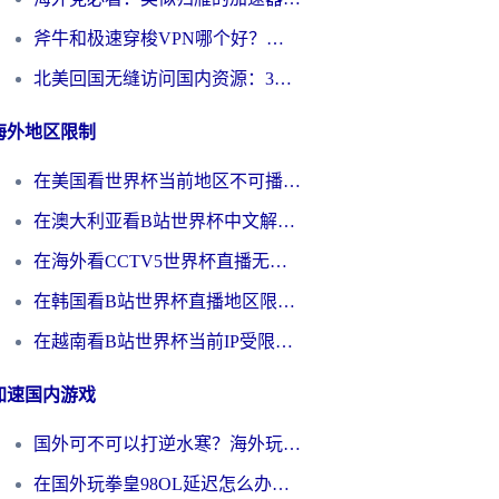
斧牛和极速穿梭VPN哪个好？海外党选回国加速器必看的真实对比与避坑指南
北美回国无缝访问国内资源：3年海外党亲测的加速器选择指南
海外地区限制
在美国看世界杯当前地区不可播放？海外党体育观赛终极指南来了！
在澳大利亚看B站世界杯中文解说仅限中国大陆？这篇指南帮你打破限制看遍赛事
在海外看CCTV5世界杯直播无法播放？这篇指南让你和国内球迷同步呐喊
在韩国看B站世界杯直播地区限制？这篇指南让你告别“当前地区不可播放”
在越南看B站世界杯当前IP受限制？海外党体育观赛终极指南来了
加速国内游戏
国外可不可以打逆水寒？海外玩家国服畅玩终极指南（附漫威荒野乱斗加速方案）
在国外玩拳皇98OL延迟怎么办？海外党亲测有效的低延迟指南