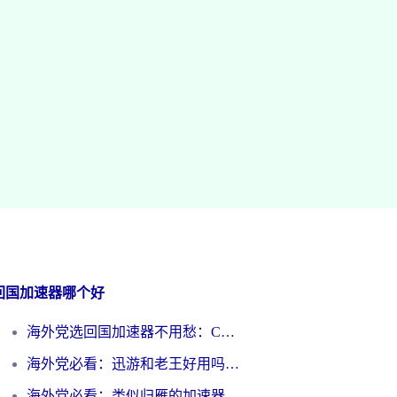
回国加速器哪个好
海外党选回国加速器不用愁：ChickCN和洞见哪个好？一篇搞定所有疑问
海外党必看：迅游和老王好用吗？3分钟选对加速国内网络的加速器
海外党必看：类似归雁的加速器怎么选？一篇搞定无缝访问国内资源