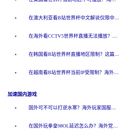
在澳大利亚看B站世界杯中文解说仅限中国大陆？这篇指南帮你打破限制看遍赛事
在海外看CCTV5世界杯直播无法播放？这篇指南让你和国内球迷同步呐喊
在韩国看B站世界杯直播地区限制？这篇指南让你告别“当前地区不可播放”
在越南看B站世界杯当前IP受限制？海外党体育观赛终极指南来了
加速国内游戏
国外可不可以打逆水寒？海外玩家国服畅玩终极指南（附漫威荒野乱斗加速方案）
在国外玩拳皇98OL延迟怎么办？海外党亲测有效的低延迟指南