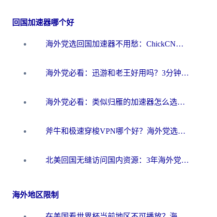
回国加速器哪个好
海外党选回国加速器不用愁：ChickCN和洞见哪个好？一篇搞定所有疑问
海外党必看：迅游和老王好用吗？3分钟选对加速国内网络的加速器
海外党必看：类似归雁的加速器怎么选？一篇搞定无缝访问国内资源
斧牛和极速穿梭VPN哪个好？海外党选回国加速器必看的真实对比与避坑指南
北美回国无缝访问国内资源：3年海外党亲测的加速器选择指南
海外地区限制
在美国看世界杯当前地区不可播放？海外党体育观赛终极指南来了！