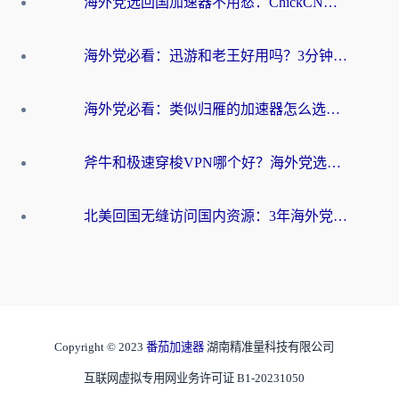
海外党选回国加速器不用愁：ChickCN和洞见哪个好？一篇搞定所有疑问
海外党必看：迅游和老王好用吗？3分钟选对加速国内网络的加速器
海外党必看：类似归雁的加速器怎么选？一篇搞定无缝访问国内资源
斧牛和极速穿梭VPN哪个好？海外党选回国加速器必看的真实对比与避坑指南
北美回国无缝访问国内资源：3年海外党亲测的加速器选择指南
Copyright © 2023
番茄加速器
湖南精准量科技有限公司
互联网虚拟专用网业务许可证 B1-20231050