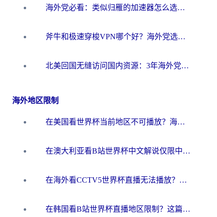
海外党必看：类似归雁的加速器怎么选？一篇搞定无缝访问国内资源
斧牛和极速穿梭VPN哪个好？海外党选回国加速器必看的真实对比与避坑指南
北美回国无缝访问国内资源：3年海外党亲测的加速器选择指南
海外地区限制
在美国看世界杯当前地区不可播放？海外党体育观赛终极指南来了！
在澳大利亚看B站世界杯中文解说仅限中国大陆？这篇指南帮你打破限制看遍赛事
在海外看CCTV5世界杯直播无法播放？这篇指南让你和国内球迷同步呐喊
在韩国看B站世界杯直播地区限制？这篇指南让你告别“当前地区不可播放”