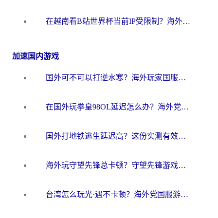
在越南看B站世界杯当前IP受限制？海外党体育观赛终极指南来了
加速国内游戏
国外可不可以打逆水寒？海外玩家国服畅玩终极指南（附漫威荒野乱斗加速方案）
在国外玩拳皇98OL延迟怎么办？海外党亲测有效的低延迟指南
国外打地铁逃生延迟高？这份实测有效的低延迟指南帮你吃鸡
海外玩守望先锋总卡顿？守望先锋游戏加速器在哪里买&避坑指南（附欧洲非洲游戏实测）
台湾怎么玩光·遇不卡顿？海外党国服游戏加速终极攻略（附实测体验）