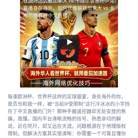
在国外怎么看加拿大 vs 卡塔尔世界杯中文
直播
身在海外，如何优雅解锁加拿大 vs 卡
塔尔世界杯中文直播？
每逢欧洲杯、世界杯这样的足球盛宴，身处海外的你，
是否也和我一样，被“当前IP受限制”这行冷冰冰的小字挡
在了中文直播的门外？那种手握遥控器却无处安放的焦
躁，我懂。国内平台清晰流畅的信号、熟悉亲切的解
说，近在咫尺，却又远在天涯。问题根源在于地理版权
限制，但解决方案其实很清晰：你需要一个可靠且懂你