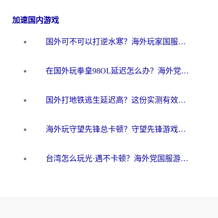
加速国内游戏
国外可不可以打逆水寒？海外玩家国服畅玩终极指南（附漫威荒野乱斗加速方案）
在国外玩拳皇98OL延迟怎么办？海外党亲测有效的低延迟指南
国外打地铁逃生延迟高？这份实测有效的低延迟指南帮你吃鸡
海外玩守望先锋总卡顿？守望先锋游戏加速器在哪里买&避坑指南（附欧洲非洲游戏实测）
台湾怎么玩光·遇不卡顿？海外党国服游戏加速终极攻略（附实测体验）