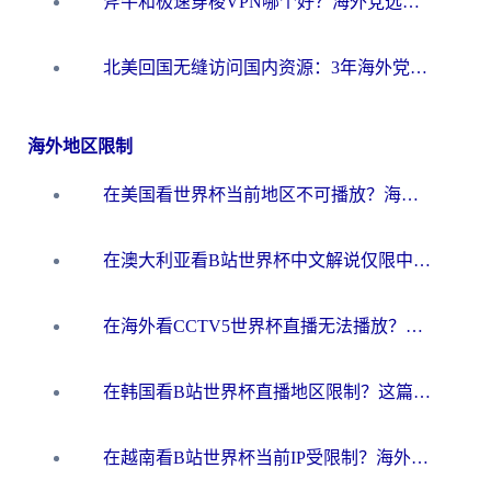
斧牛和极速穿梭VPN哪个好？海外党选回国加速器必看的真实对比与避坑指南
北美回国无缝访问国内资源：3年海外党亲测的加速器选择指南
海外地区限制
在美国看世界杯当前地区不可播放？海外党体育观赛终极指南来了！
在澳大利亚看B站世界杯中文解说仅限中国大陆？这篇指南帮你打破限制看遍赛事
在海外看CCTV5世界杯直播无法播放？这篇指南让你和国内球迷同步呐喊
在韩国看B站世界杯直播地区限制？这篇指南让你告别“当前地区不可播放”
在越南看B站世界杯当前IP受限制？海外党体育观赛终极指南来了