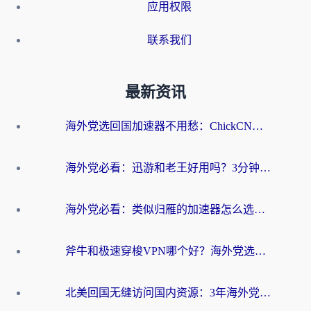
应用权限
联系我们
最新资讯
海外党选回国加速器不用愁：ChickCN和洞见哪个好？一篇搞定所有疑问
海外党必看：迅游和老王好用吗？3分钟选对加速国内网络的加速器
海外党必看：类似归雁的加速器怎么选？一篇搞定无缝访问国内资源
斧牛和极速穿梭VPN哪个好？海外党选回国加速器必看的真实对比与避坑指南
北美回国无缝访问国内资源：3年海外党亲测的加速器选择指南