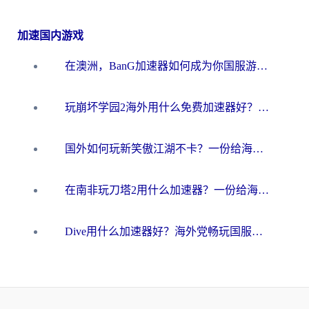
加速国内游戏
在澳洲，BanG加速器如何成为你国服游戏的“时光机”？
玩崩坏学园2海外用什么免费加速器好？2026海外党亲测国服游戏加速指南
国外如何玩新笑傲江湖不卡？一份给海外游子的终极网络指南
在南非玩刀塔2用什么加速器？一份给海外游子的终极生存指南
Dive用什么加速器好？海外党畅玩国服游戏的终极避坑指南