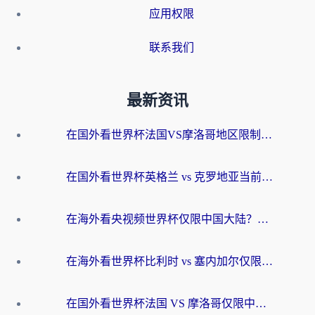
应用权限
联系我们
最新资讯
在国外看世界杯法国VS摩洛哥地区限制？这篇指南让你流畅看中文解说无压力
在国外看世界杯英格兰 vs 克罗地亚当前地区不可播放？这篇指南帮你搞定所有海外观赛难题
在海外看央视频世界杯仅限中国大陆？这篇指南帮你解锁中文解说+无卡顿直播
在海外看世界杯比利时 vs 塞内加尔仅限中国大陆？我找到了最流畅的中文解说之路
在国外看世界杯法国 VS 摩洛哥仅限中国大陆？海外党这样看中文解说赛事不卡顿