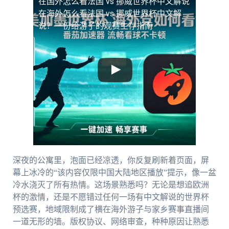
在国外怎么看法国 vs 挪威世界杯中文解说
在海外怎么看法国 vs 挪威世界杯中文解
说？一份给游子的观赛生存指南
深夜的公寓里，泡面已经凉透，你反复刷新着页面，屏
幕上冰冷的“该内容仅限中国大陆地区播放”提示，像一盆
冷水浇灭了所有热情。这场景熟悉吗？无论是想追欧洲
杯的激情，还是不愿错过任何一场有中文解说的世界杯
预选赛，地域限制成了横在海外游子与家乡赛事直播间
一道无形的墙。版权协议、网络审查，种种原因让熟悉