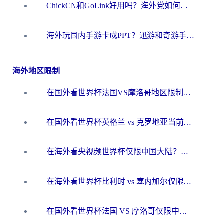
ChickCN和GoLink好用吗？海外党如何选对回国加速器
海外玩国内手游卡成PPT？迅游和奇游手游哪个好？一篇讲透回国加速器怎么选
海外地区限制
在国外看世界杯法国VS摩洛哥地区限制？这篇指南让你流畅看中文解说无压力
在国外看世界杯英格兰 vs 克罗地亚当前地区不可播放？这篇指南帮你搞定所有海外观赛难题
在海外看央视频世界杯仅限中国大陆？这篇指南帮你解锁中文解说+无卡顿直播
在海外看世界杯比利时 vs 塞内加尔仅限中国大陆？我找到了最流畅的中文解说之路
在国外看世界杯法国 VS 摩洛哥仅限中国大陆？海外党这样看中文解说赛事不卡顿