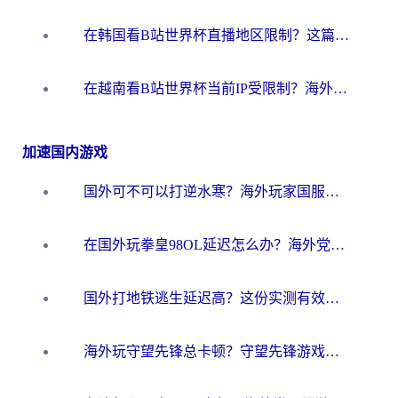
在韩国看B站世界杯直播地区限制？这篇指南让你告别“当前地区不可播放”
在越南看B站世界杯当前IP受限制？海外党体育观赛终极指南来了
加速国内游戏
国外可不可以打逆水寒？海外玩家国服畅玩终极指南（附漫威荒野乱斗加速方案）
在国外玩拳皇98OL延迟怎么办？海外党亲测有效的低延迟指南
国外打地铁逃生延迟高？这份实测有效的低延迟指南帮你吃鸡
海外玩守望先锋总卡顿？守望先锋游戏加速器在哪里买&避坑指南（附欧洲非洲游戏实测）