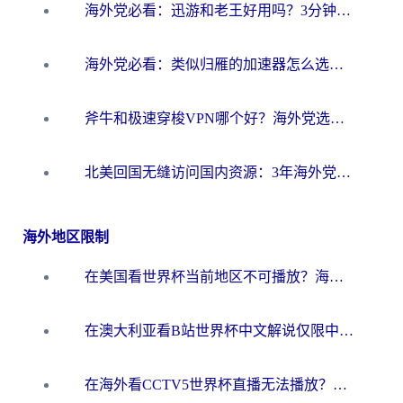
海外党必看：迅游和老王好用吗？3分钟选对加速国内网络的加速器
海外党必看：类似归雁的加速器怎么选？一篇搞定无缝访问国内资源
斧牛和极速穿梭VPN哪个好？海外党选回国加速器必看的真实对比与避坑指南
北美回国无缝访问国内资源：3年海外党亲测的加速器选择指南
海外地区限制
在美国看世界杯当前地区不可播放？海外党体育观赛终极指南来了！
在澳大利亚看B站世界杯中文解说仅限中国大陆？这篇指南帮你打破限制看遍赛事
在海外看CCTV5世界杯直播无法播放？这篇指南让你和国内球迷同步呐喊