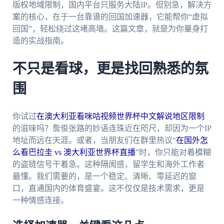
版权地域限制，国内平台只服务大陆IP。但别急，解决方
案的核心，在于一台靠谱的回国加速器，它能帮你“虚拟
回国”，轻松绕过这堵高墙。这篇文章，就是为你量身打
造的实战指南。
不只是看球，更是找回熟悉的氛
围
你试过
在澳大利亚看咪咕视频世界杯中文解说地区限制
的滋味吗？詹俊张路的妙语连珠近在咫尺，却因为一个IP
地址而远在天涯。或者，当朋友们在群里热议“
在国外怎
么看巴拉圭 vs 澳大利亚世界杯直播
”时，你只能对着模糊
的盗链信号干着急。这种隔阂感，留学生和海外工作者
最懂。我们需要的，是一个稳定、清晰、零延迟的窗
口，直通国内的体育盛宴。这不仅仅是技术需求，更是
一种情感连接。