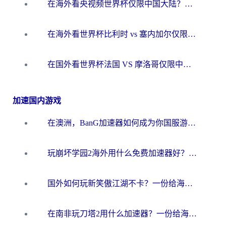
在海外看央视频世界杯仅限中国大陆？这篇指南帮你解锁中文解说+无卡顿直播
在海外看世界杯比利时 vs 塞内加尔仅限中国大陆？我找到了最流畅的中文解说之路
在国外看世界杯法国 VS 摩洛哥仅限中国大陆？海外党这样看中文解说赛事不卡顿
加速国内游戏
在澳洲，BanG加速器如何成为你国服游戏的“时光机”？
玩崩坏学园2海外用什么免费加速器好？2026海外党亲测国服游戏加速指南
国外如何玩新笑傲江湖不卡？一份给海外游子的终极网络指南
在南非玩刀塔2用什么加速器？一份给海外游子的终极生存指南