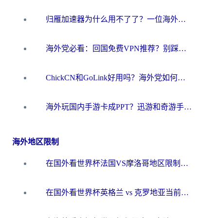
归雁加速器为什么用不了了？一位海外游子的真实困惑与技术解答
海外党必看：回国免费VPN推荐？别踩坑！教你选对加速器无缝刷国内资源
ChickCN和GoLink好用吗？海外党如何选对回国加速器
海外玩国内手游卡成PPT？迅游和奇游手游哪个好？一篇讲透回国加速器怎么选
海外地区限制
在国外看世界杯法国VS摩洛哥地区限制？这篇指南让你流畅看中文解说无压力
在国外看世界杯英格兰 vs 克罗地亚当前地区不可播放？这篇指南帮你搞定所有海外观赛难题