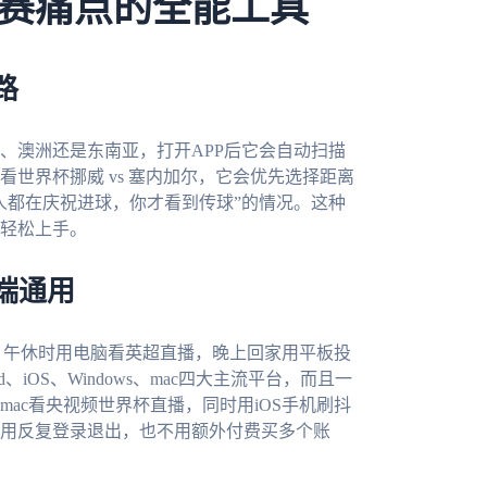
赛痛点的全能工具
路
、澳洲还是东南亚，打开APP后它会自动扫描
世界杯挪威 vs 塞内加尔，它会优先选择距离
人都在庆祝进球，你才看到传球”的情况。这种
轻松上手。
端通用
，午休时用电脑看英超直播，晚上回家用平板投
oid、iOS、Windows、mac四大主流平台，而且一
ac看央视频世界杯直播，同时用iOS手机刷抖
用反复登录退出，也不用额外付费买多个账