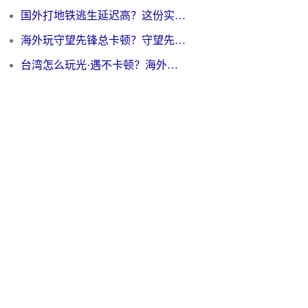
国外打地铁逃生延迟高？这份实测有效的低延迟指南帮你吃鸡
海外玩守望先锋总卡顿？守望先锋游戏加速器在哪里买&避坑指南（附欧洲非洲游戏实测）
台湾怎么玩光·遇不卡顿？海外党国服游戏加速终极攻略（附实测体验）