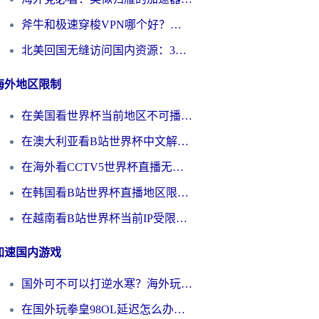
斧牛和极速穿梭VPN哪个好？海外党选回国加速器必看的真实对比与避坑指南
北美回国无缝访问国内资源：3年海外党亲测的加速器选择指南
海外地区限制
在美国看世界杯当前地区不可播放？海外党体育观赛终极指南来了！
在澳大利亚看B站世界杯中文解说仅限中国大陆？这篇指南帮你打破限制看遍赛事
在海外看CCTV5世界杯直播无法播放？这篇指南让你和国内球迷同步呐喊
在韩国看B站世界杯直播地区限制？这篇指南让你告别“当前地区不可播放”
在越南看B站世界杯当前IP受限制？海外党体育观赛终极指南来了
加速国内游戏
国外可不可以打逆水寒？海外玩家国服畅玩终极指南（附漫威荒野乱斗加速方案）
在国外玩拳皇98OL延迟怎么办？海外党亲测有效的低延迟指南