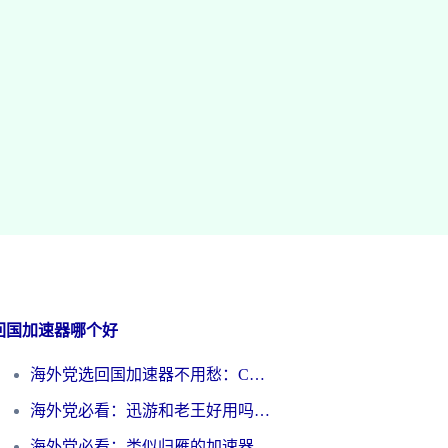
回国加速器哪个好
海外党选回国加速器不用愁：ChickCN和洞见哪个好？一篇搞定所有疑问
海外党必看：迅游和老王好用吗？3分钟选对加速国内网络的加速器
海外党必看：类似归雁的加速器怎么选？一篇搞定无缝访问国内资源