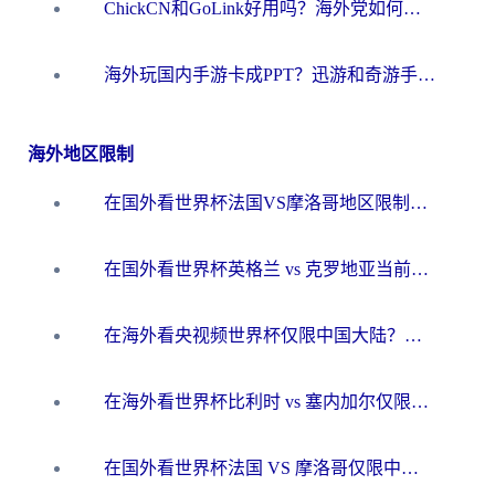
ChickCN和GoLink好用吗？海外党如何选对回国加速器
海外玩国内手游卡成PPT？迅游和奇游手游哪个好？一篇讲透回国加速器怎么选
海外地区限制
在国外看世界杯法国VS摩洛哥地区限制？这篇指南让你流畅看中文解说无压力
在国外看世界杯英格兰 vs 克罗地亚当前地区不可播放？这篇指南帮你搞定所有海外观赛难题
在海外看央视频世界杯仅限中国大陆？这篇指南帮你解锁中文解说+无卡顿直播
在海外看世界杯比利时 vs 塞内加尔仅限中国大陆？我找到了最流畅的中文解说之路
在国外看世界杯法国 VS 摩洛哥仅限中国大陆？海外党这样看中文解说赛事不卡顿