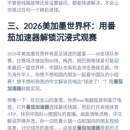
不管是线路故障还是设置疑问，都能快速解决，不会让
你错过任何一个精彩进球。
三、2026美加墨世界杯：用番
茄加速器解锁沉浸式观赛
2026年美加墨世界杯将是足球迷的盛宴——48支球队参
赛，比赛场次增加到80场，梅西、姆巴佩等球星可能迎
来最后一届世界杯，中国队也有机会冲击晋级名额。作
为海外华人，你想不想和国内朋友一起看中国队的小组
赛？想不想听熟悉的中文解说员喊出“球进了！”？用
番茄
加速器
就能实现。
想象一下：在旧金山的家里，你用mac电脑投屏到客厅电
视，打开
番茄加速器
选择最优线路，然后打开央视体育
APP，找到中国队vs德国队的直播。画面清晰流畅，中文
解说声情并茂，你一边吃着火锅一边和国内的朋友视频
连麦，讨论球员的表现——这就是
番茄加速器
带来的沉