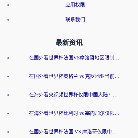
应用权限
联系我们
最新资讯
在国外看世界杯法国VS摩洛哥地区限制？这篇指南让你流畅看中文解说无压力
在国外看世界杯英格兰 vs 克罗地亚当前地区不可播放？这篇指南帮你搞定所有海外观赛难题
在海外看央视频世界杯仅限中国大陆？这篇指南帮你解锁中文解说+无卡顿直播
在海外看世界杯比利时 vs 塞内加尔仅限中国大陆？我找到了最流畅的中文解说之路
在国外看世界杯法国 VS 摩洛哥仅限中国大陆？海外党这样看中文解说赛事不卡顿