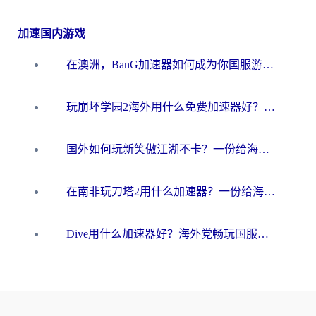
加速国内游戏
在澳洲，BanG加速器如何成为你国服游戏的“时光机”？
玩崩坏学园2海外用什么免费加速器好？2026海外党亲测国服游戏加速指南
国外如何玩新笑傲江湖不卡？一份给海外游子的终极网络指南
在南非玩刀塔2用什么加速器？一份给海外游子的终极生存指南
Dive用什么加速器好？海外党畅玩国服游戏的终极避坑指南