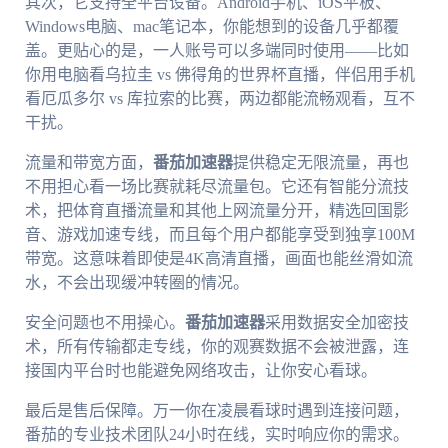
其次，它支持全平台设备。Android手机、iOS平板、
Windows电脑、mac笔记本，你能想到的设备几乎都覆
盖。更贴心的是，一人账号可以多端同时使用——比如
你用电脑看乌拉圭 vs 佛得角的世界杯直播，伴侣用手机
看厄瓜多尔 vs 库拉索的比赛，两边都能流畅观看，互不
干扰。
流量和带宽方面，
番茄加速器
提供稳定无限流量，再也
不用担心看一场比赛就耗尽流量包。它还有智能分流技
术，把体育直播流量和其他上网流量分开，精选回国影
音、游戏加速专线，而且每个用户都能享受到独享100M
带宽。这意味着即使是4K高清直播，画面也能丝滑如流
水，不会出现缓冲转圈的情况。
安全问题也不用操心。
番茄加速器
采用数据安全加密技
术，所有传输都走专线，你的观赛数据不会被泄露，连
接国内平台时也能避免网络攻击，让你安心看球。
最后是售后保障。万一你在凌晨看球时遇到连接问题，
番茄的专业技术团队24小时在线，实时响应你的需求。