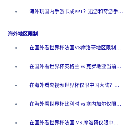
海外玩国内手游卡成PPT？迅游和奇游手游哪个好？一篇讲透回国加速器怎么选
海外地区限制
在国外看世界杯法国VS摩洛哥地区限制？这篇指南让你流畅看中文解说无压力
在国外看世界杯英格兰 vs 克罗地亚当前地区不可播放？这篇指南帮你搞定所有海外观赛难题
在海外看央视频世界杯仅限中国大陆？这篇指南帮你解锁中文解说+无卡顿直播
在海外看世界杯比利时 vs 塞内加尔仅限中国大陆？我找到了最流畅的中文解说之路
在国外看世界杯法国 VS 摩洛哥仅限中国大陆？海外党这样看中文解说赛事不卡顿