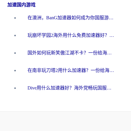
加速国内游戏
在澳洲，BanG加速器如何成为你国服游戏的“时光机”？
玩崩坏学园2海外用什么免费加速器好？2026海外党亲测国服游戏加速指南
国外如何玩新笑傲江湖不卡？一份给海外游子的终极网络指南
在南非玩刀塔2用什么加速器？一份给海外游子的终极生存指南
Dive用什么加速器好？海外党畅玩国服游戏的终极避坑指南