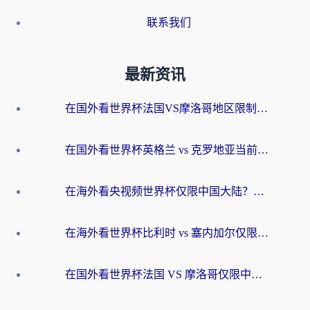
联系我们
最新资讯
在国外看世界杯法国VS摩洛哥地区限制？这篇指南让你流畅看中文解说无压力
在国外看世界杯英格兰 vs 克罗地亚当前地区不可播放？这篇指南帮你搞定所有海外观赛难题
在海外看央视频世界杯仅限中国大陆？这篇指南帮你解锁中文解说+无卡顿直播
在海外看世界杯比利时 vs 塞内加尔仅限中国大陆？我找到了最流畅的中文解说之路
在国外看世界杯法国 VS 摩洛哥仅限中国大陆？海外党这样看中文解说赛事不卡顿