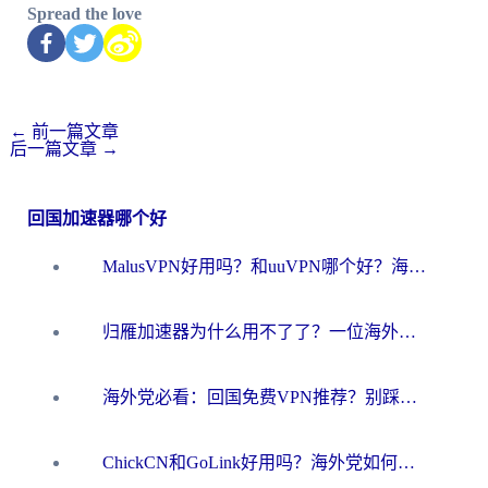
Spread the love
←
前一篇文章
后一篇文章
→
回国加速器哪个好
MalusVPN好用吗？和uuVPN哪个好？海外党无缝访问国内资源的真实对比与选择指南
归雁加速器为什么用不了了？一位海外游子的真实困惑与技术解答
海外党必看：回国免费VPN推荐？别踩坑！教你选对加速器无缝刷国内资源
ChickCN和GoLink好用吗？海外党如何选对回国加速器