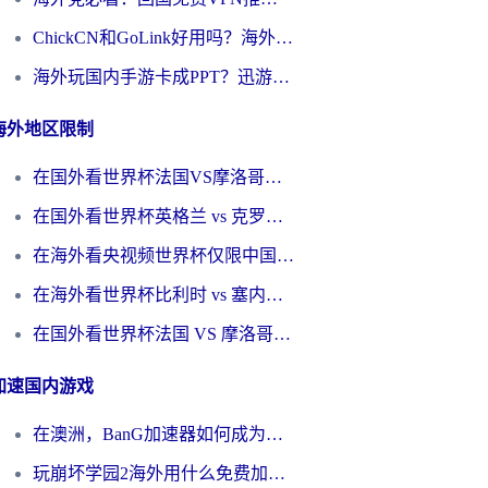
ChickCN和GoLink好用吗？海外党如何选对回国加速器
海外玩国内手游卡成PPT？迅游和奇游手游哪个好？一篇讲透回国加速器怎么选
海外地区限制
在国外看世界杯法国VS摩洛哥地区限制？这篇指南让你流畅看中文解说无压力
在国外看世界杯英格兰 vs 克罗地亚当前地区不可播放？这篇指南帮你搞定所有海外观赛难题
在海外看央视频世界杯仅限中国大陆？这篇指南帮你解锁中文解说+无卡顿直播
在海外看世界杯比利时 vs 塞内加尔仅限中国大陆？我找到了最流畅的中文解说之路
在国外看世界杯法国 VS 摩洛哥仅限中国大陆？海外党这样看中文解说赛事不卡顿
加速国内游戏
在澳洲，BanG加速器如何成为你国服游戏的“时光机”？
玩崩坏学园2海外用什么免费加速器好？2026海外党亲测国服游戏加速指南