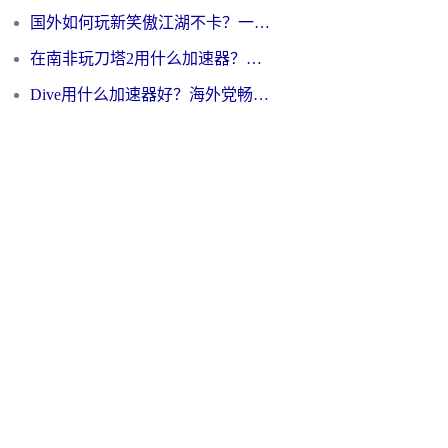
国外如何玩新笑傲江湖不卡？一份给海外游子的终极网络指南
在南非玩刀塔2用什么加速器？一份给海外游子的终极生存指南
Dive用什么加速器好？海外党畅玩国服游戏的终极避坑指南