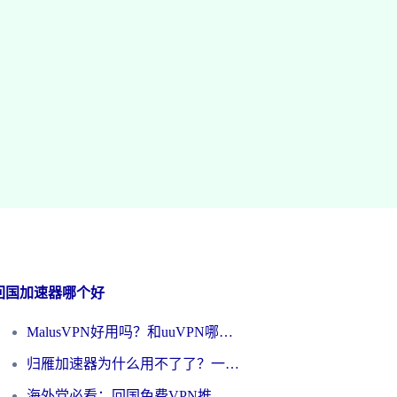
回国加速器哪个好
MalusVPN好用吗？和uuVPN哪个好？海外党无缝访问国内资源的真实对比与选择指南
归雁加速器为什么用不了了？一位海外游子的真实困惑与技术解答
海外党必看：回国免费VPN推荐？别踩坑！教你选对加速器无缝刷国内资源