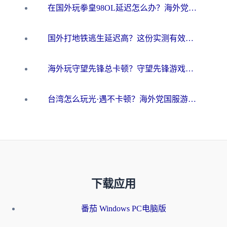
在国外玩拳皇98OL延迟怎么办？海外党亲测有效的低延迟指南
国外打地铁逃生延迟高？这份实测有效的低延迟指南帮你吃鸡
海外玩守望先锋总卡顿？守望先锋游戏加速器在哪里买&避坑指南（附欧洲非洲游戏实测）
台湾怎么玩光·遇不卡顿？海外党国服游戏加速终极攻略（附实测体验）
下载应用
番茄 Windows PC电脑版