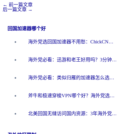
←
前一篇文章
后一篇文章
→
回国加速器哪个好
海外党选回国加速器不用愁：ChickCN和洞见哪个好？一篇搞定所有疑问
海外党必看：迅游和老王好用吗？3分钟选对加速国内网络的加速器
海外党必看：类似归雁的加速器怎么选？一篇搞定无缝访问国内资源
斧牛和极速穿梭VPN哪个好？海外党选回国加速器必看的真实对比与避坑指南
北美回国无缝访问国内资源：3年海外党亲测的加速器选择指南