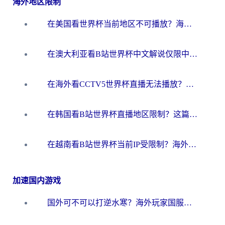
海外地区限制
在美国看世界杯当前地区不可播放？海外党体育观赛终极指南来了！
在澳大利亚看B站世界杯中文解说仅限中国大陆？这篇指南帮你打破限制看遍赛事
在海外看CCTV5世界杯直播无法播放？这篇指南让你和国内球迷同步呐喊
在韩国看B站世界杯直播地区限制？这篇指南让你告别“当前地区不可播放”
在越南看B站世界杯当前IP受限制？海外党体育观赛终极指南来了
加速国内游戏
国外可不可以打逆水寒？海外玩家国服畅玩终极指南（附漫威荒野乱斗加速方案）