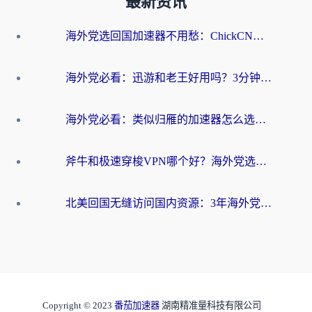
最新资讯
海外党选回国加速器不用愁：ChickCN和洞见哪个好？一篇搞定所有疑问
海外党必看：迅游和老王好用吗？3分钟选对加速国内网络的加速器
海外党必看：类似归雁的加速器怎么选？一篇搞定无缝访问国内资源
斧牛和极速穿梭VPN哪个好？海外党选回国加速器必看的真实对比与避坑指南
北美回国无缝访问国内资源：3年海外党亲测的加速器选择指南
Copyright © 2023
番茄加速器
湖南精准量科技有限公司