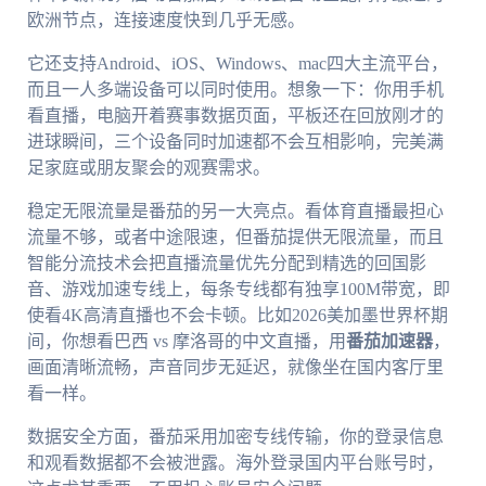
欧洲节点，连接速度快到几乎无感。
它还支持Android、iOS、Windows、mac四大主流平台，
而且一人多端设备可以同时使用。想象一下：你用手机
看直播，电脑开着赛事数据页面，平板还在回放刚才的
进球瞬间，三个设备同时加速都不会互相影响，完美满
足家庭或朋友聚会的观赛需求。
稳定无限流量是番茄的另一大亮点。看体育直播最担心
流量不够，或者中途限速，但番茄提供无限流量，而且
智能分流技术会把直播流量优先分配到精选的回国影
音、游戏加速专线上，每条专线都有独享100M带宽，即
使看4K高清直播也不会卡顿。比如2026美加墨世界杯期
间，你想看巴西 vs 摩洛哥的中文直播，用
番茄加速器
，
画面清晰流畅，声音同步无延迟，就像坐在国内客厅里
看一样。
数据安全方面，番茄采用加密专线传输，你的登录信息
和观看数据都不会被泄露。海外登录国内平台账号时，