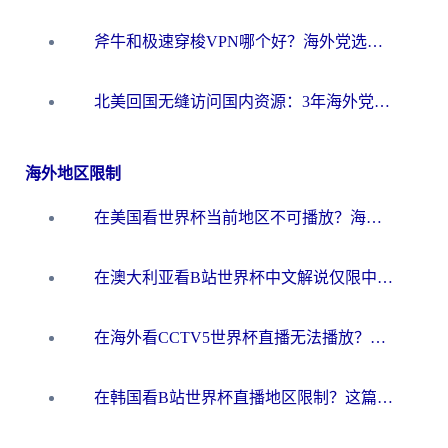
斧牛和极速穿梭VPN哪个好？海外党选回国加速器必看的真实对比与避坑指南
北美回国无缝访问国内资源：3年海外党亲测的加速器选择指南
海外地区限制
在美国看世界杯当前地区不可播放？海外党体育观赛终极指南来了！
在澳大利亚看B站世界杯中文解说仅限中国大陆？这篇指南帮你打破限制看遍赛事
在海外看CCTV5世界杯直播无法播放？这篇指南让你和国内球迷同步呐喊
在韩国看B站世界杯直播地区限制？这篇指南让你告别“当前地区不可播放”