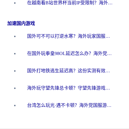
在越南看B站世界杯当前IP受限制？海外党体育观赛终极指南来了
加速国内游戏
国外可不可以打逆水寒？海外玩家国服畅玩终极指南（附漫威荒野乱斗加速方案）
在国外玩拳皇98OL延迟怎么办？海外党亲测有效的低延迟指南
国外打地铁逃生延迟高？这份实测有效的低延迟指南帮你吃鸡
海外玩守望先锋总卡顿？守望先锋游戏加速器在哪里买&避坑指南（附欧洲非洲游戏实测）
台湾怎么玩光·遇不卡顿？海外党国服游戏加速终极攻略（附实测体验）