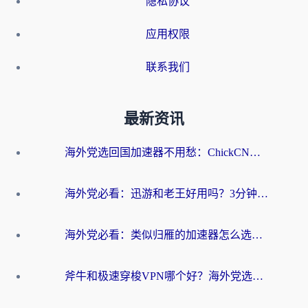
隐私协议
应用权限
联系我们
最新资讯
海外党选回国加速器不用愁：ChickCN和洞见哪个好？一篇搞定所有疑问
海外党必看：迅游和老王好用吗？3分钟选对加速国内网络的加速器
海外党必看：类似归雁的加速器怎么选？一篇搞定无缝访问国内资源
斧牛和极速穿梭VPN哪个好？海外党选回国加速器必看的真实对比与避坑指南