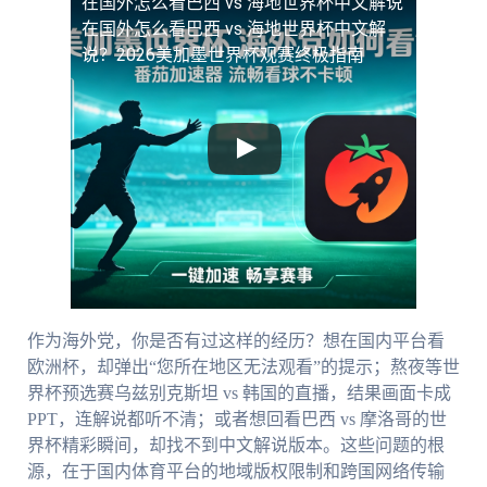
在国外怎么看巴西 vs 海地世界杯中文解说
在国外怎么看巴西 vs 海地世界杯中文解
说？2026美加墨世界杯观赛终极指南
作为海外党，你是否有过这样的经历？想在国内平台看
欧洲杯，却弹出“您所在地区无法观看”的提示；熬夜等世
界杯预选赛乌兹别克斯坦 vs 韩国的直播，结果画面卡成
PPT，连解说都听不清；或者想回看巴西 vs 摩洛哥的世
界杯精彩瞬间，却找不到中文解说版本。这些问题的根
源，在于国内体育平台的地域版权限制和跨国网络传输