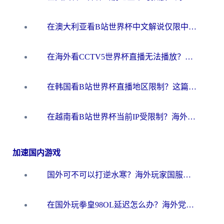
在澳大利亚看B站世界杯中文解说仅限中国大陆？这篇指南帮你打破限制看遍赛事
在海外看CCTV5世界杯直播无法播放？这篇指南让你和国内球迷同步呐喊
在韩国看B站世界杯直播地区限制？这篇指南让你告别“当前地区不可播放”
在越南看B站世界杯当前IP受限制？海外党体育观赛终极指南来了
加速国内游戏
国外可不可以打逆水寒？海外玩家国服畅玩终极指南（附漫威荒野乱斗加速方案）
在国外玩拳皇98OL延迟怎么办？海外党亲测有效的低延迟指南