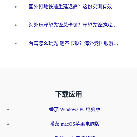
国外打地铁逃生延迟高？这份实测有效的低延迟指南帮你吃鸡
海外玩守望先锋总卡顿？守望先锋游戏加速器在哪里买&避坑指南（附欧洲非洲游戏实测）
台湾怎么玩光·遇不卡顿？海外党国服游戏加速终极攻略（附实测体验）
下载应用
番茄 Windows PC电脑版
番茄 macOS苹果电脑版