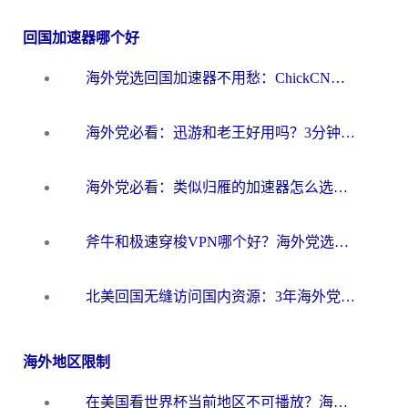
回国加速器哪个好
海外党选回国加速器不用愁：ChickCN和洞见哪个好？一篇搞定所有疑问
海外党必看：迅游和老王好用吗？3分钟选对加速国内网络的加速器
海外党必看：类似归雁的加速器怎么选？一篇搞定无缝访问国内资源
斧牛和极速穿梭VPN哪个好？海外党选回国加速器必看的真实对比与避坑指南
北美回国无缝访问国内资源：3年海外党亲测的加速器选择指南
海外地区限制
在美国看世界杯当前地区不可播放？海外党体育观赛终极指南来了！