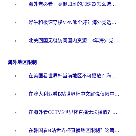
海外党必看：类似归雁的加速器怎么选？一篇搞定无缝访问国内资源
斧牛和极速穿梭VPN哪个好？海外党选回国加速器必看的真实对比与避坑指南
北美回国无缝访问国内资源：3年海外党亲测的加速器选择指南
海外地区限制
在美国看世界杯当前地区不可播放？海外党体育观赛终极指南来了！
在澳大利亚看B站世界杯中文解说仅限中国大陆？这篇指南帮你打破限制看遍赛事
在海外看CCTV5世界杯直播无法播放？这篇指南让你和国内球迷同步呐喊
在韩国看B站世界杯直播地区限制？这篇指南让你告别“当前地区不可播放”