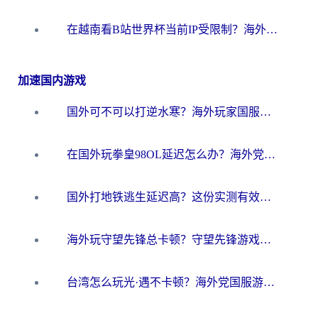
在越南看B站世界杯当前IP受限制？海外党体育观赛终极指南来了
加速国内游戏
国外可不可以打逆水寒？海外玩家国服畅玩终极指南（附漫威荒野乱斗加速方案）
在国外玩拳皇98OL延迟怎么办？海外党亲测有效的低延迟指南
国外打地铁逃生延迟高？这份实测有效的低延迟指南帮你吃鸡
海外玩守望先锋总卡顿？守望先锋游戏加速器在哪里买&避坑指南（附欧洲非洲游戏实测）
台湾怎么玩光·遇不卡顿？海外党国服游戏加速终极攻略（附实测体验）