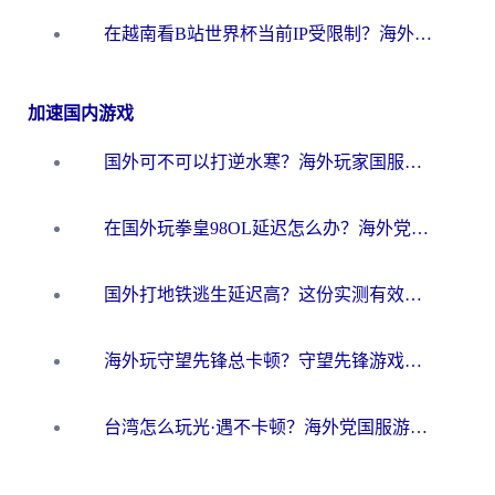
在越南看B站世界杯当前IP受限制？海外党体育观赛终极指南来了
加速国内游戏
国外可不可以打逆水寒？海外玩家国服畅玩终极指南（附漫威荒野乱斗加速方案）
在国外玩拳皇98OL延迟怎么办？海外党亲测有效的低延迟指南
国外打地铁逃生延迟高？这份实测有效的低延迟指南帮你吃鸡
海外玩守望先锋总卡顿？守望先锋游戏加速器在哪里买&避坑指南（附欧洲非洲游戏实测）
台湾怎么玩光·遇不卡顿？海外党国服游戏加速终极攻略（附实测体验）