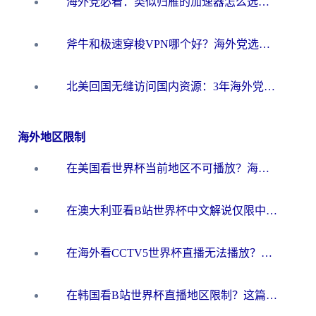
海外党必看：类似归雁的加速器怎么选？一篇搞定无缝访问国内资源
斧牛和极速穿梭VPN哪个好？海外党选回国加速器必看的真实对比与避坑指南
北美回国无缝访问国内资源：3年海外党亲测的加速器选择指南
海外地区限制
在美国看世界杯当前地区不可播放？海外党体育观赛终极指南来了！
在澳大利亚看B站世界杯中文解说仅限中国大陆？这篇指南帮你打破限制看遍赛事
在海外看CCTV5世界杯直播无法播放？这篇指南让你和国内球迷同步呐喊
在韩国看B站世界杯直播地区限制？这篇指南让你告别“当前地区不可播放”