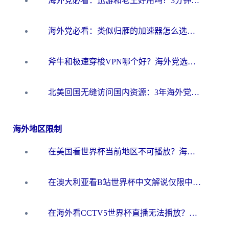
海外党必看：迅游和老王好用吗？3分钟选对加速国内网络的加速器
海外党必看：类似归雁的加速器怎么选？一篇搞定无缝访问国内资源
斧牛和极速穿梭VPN哪个好？海外党选回国加速器必看的真实对比与避坑指南
北美回国无缝访问国内资源：3年海外党亲测的加速器选择指南
海外地区限制
在美国看世界杯当前地区不可播放？海外党体育观赛终极指南来了！
在澳大利亚看B站世界杯中文解说仅限中国大陆？这篇指南帮你打破限制看遍赛事
在海外看CCTV5世界杯直播无法播放？这篇指南让你和国内球迷同步呐喊