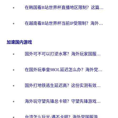
在韩国看B站世界杯直播地区限制？这篇指南让你告别“当前地区不可播放”
在越南看B站世界杯当前IP受限制？海外党体育观赛终极指南来了
加速国内游戏
国外可不可以打逆水寒？海外玩家国服畅玩终极指南（附漫威荒野乱斗加速方案）
在国外玩拳皇98OL延迟怎么办？海外党亲测有效的低延迟指南
国外打地铁逃生延迟高？这份实测有效的低延迟指南帮你吃鸡
海外玩守望先锋总卡顿？守望先锋游戏加速器在哪里买&避坑指南（附欧洲非洲游戏实测）
台湾怎么玩光·遇不卡顿？海外党国服游戏加速终极攻略（附实测体验）