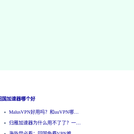
回国加速器哪个好
MalusVPN好用吗？和uuVPN哪个好？海外党无缝访问国内资源的真实对比与选择指南
归雁加速器为什么用不了了？一位海外游子的真实困惑与技术解答
海外党必看：回国免费VPN推荐？别踩坑！教你选对加速器无缝刷国内资源