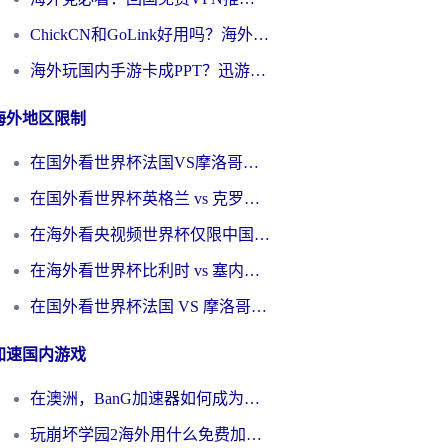
ChickCN和GoLink好用吗？海外党如何选对回国加速器
海外玩国内手游卡成PPT？迅游和奇游手游哪个好？一篇讲透回国加速器怎么选
海外地区限制
在国外看世界杯法国VS摩洛哥地区限制？这篇指南让你流畅看中文解说无压力
在国外看世界杯英格兰 vs 克罗地亚当前地区不可播放？这篇指南帮你搞定所有海外观赛难题
在海外看央视频世界杯仅限中国大陆？这篇指南帮你解锁中文解说+无卡顿直播
在海外看世界杯比利时 vs 塞内加尔仅限中国大陆？我找到了最流畅的中文解说之路
在国外看世界杯法国 VS 摩洛哥仅限中国大陆？海外党这样看中文解说赛事不卡顿
加速国内游戏
在澳洲，BanG加速器如何成为你国服游戏的“时光机”？
玩崩坏学园2海外用什么免费加速器好？2026海外党亲测国服游戏加速指南