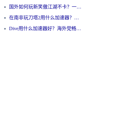
国外如何玩新笑傲江湖不卡？一份给海外游子的终极网络指南
在南非玩刀塔2用什么加速器？一份给海外游子的终极生存指南
Dive用什么加速器好？海外党畅玩国服游戏的终极避坑指南