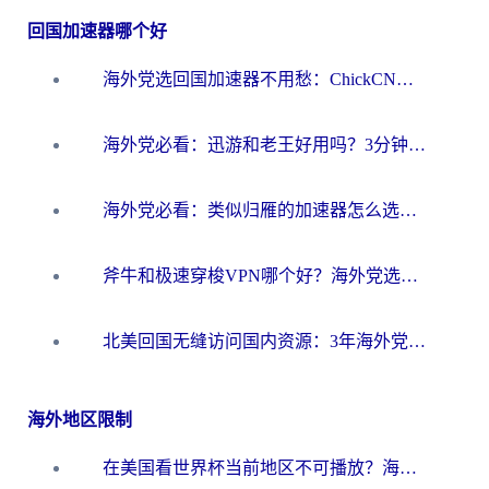
回国加速器哪个好
海外党选回国加速器不用愁：ChickCN和洞见哪个好？一篇搞定所有疑问
海外党必看：迅游和老王好用吗？3分钟选对加速国内网络的加速器
海外党必看：类似归雁的加速器怎么选？一篇搞定无缝访问国内资源
斧牛和极速穿梭VPN哪个好？海外党选回国加速器必看的真实对比与避坑指南
北美回国无缝访问国内资源：3年海外党亲测的加速器选择指南
海外地区限制
在美国看世界杯当前地区不可播放？海外党体育观赛终极指南来了！