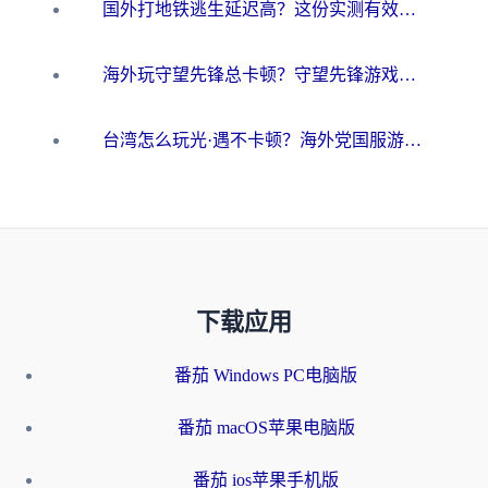
国外打地铁逃生延迟高？这份实测有效的低延迟指南帮你吃鸡
海外玩守望先锋总卡顿？守望先锋游戏加速器在哪里买&避坑指南（附欧洲非洲游戏实测）
台湾怎么玩光·遇不卡顿？海外党国服游戏加速终极攻略（附实测体验）
下载应用
番茄 Windows PC电脑版
番茄 macOS苹果电脑版
番茄 ios苹果手机版