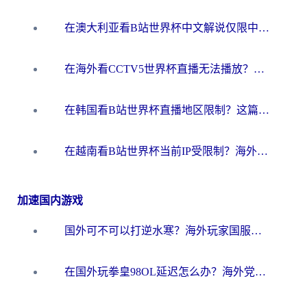
在澳大利亚看B站世界杯中文解说仅限中国大陆？这篇指南帮你打破限制看遍赛事
在海外看CCTV5世界杯直播无法播放？这篇指南让你和国内球迷同步呐喊
在韩国看B站世界杯直播地区限制？这篇指南让你告别“当前地区不可播放”
在越南看B站世界杯当前IP受限制？海外党体育观赛终极指南来了
加速国内游戏
国外可不可以打逆水寒？海外玩家国服畅玩终极指南（附漫威荒野乱斗加速方案）
在国外玩拳皇98OL延迟怎么办？海外党亲测有效的低延迟指南