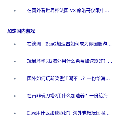
在国外看世界杯法国 VS 摩洛哥仅限中国大陆？海外党这样看中文解说赛事不卡顿
加速国内游戏
在澳洲，BanG加速器如何成为你国服游戏的“时光机”？
玩崩坏学园2海外用什么免费加速器好？2026海外党亲测国服游戏加速指南
国外如何玩新笑傲江湖不卡？一份给海外游子的终极网络指南
在南非玩刀塔2用什么加速器？一份给海外游子的终极生存指南
Dive用什么加速器好？海外党畅玩国服游戏的终极避坑指南