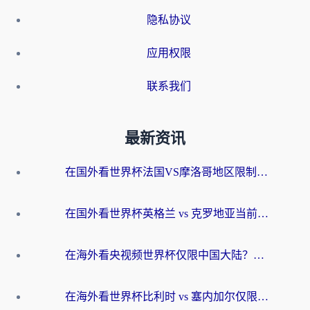
隐私协议
应用权限
联系我们
最新资讯
在国外看世界杯法国VS摩洛哥地区限制？这篇指南让你流畅看中文解说无压力
在国外看世界杯英格兰 vs 克罗地亚当前地区不可播放？这篇指南帮你搞定所有海外观赛难题
在海外看央视频世界杯仅限中国大陆？这篇指南帮你解锁中文解说+无卡顿直播
在海外看世界杯比利时 vs 塞内加尔仅限中国大陆？我找到了最流畅的中文解说之路