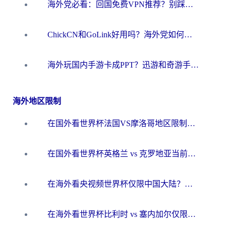
海外党必看：回国免费VPN推荐？别踩坑！教你选对加速器无缝刷国内资源
ChickCN和GoLink好用吗？海外党如何选对回国加速器
海外玩国内手游卡成PPT？迅游和奇游手游哪个好？一篇讲透回国加速器怎么选
海外地区限制
在国外看世界杯法国VS摩洛哥地区限制？这篇指南让你流畅看中文解说无压力
在国外看世界杯英格兰 vs 克罗地亚当前地区不可播放？这篇指南帮你搞定所有海外观赛难题
在海外看央视频世界杯仅限中国大陆？这篇指南帮你解锁中文解说+无卡顿直播
在海外看世界杯比利时 vs 塞内加尔仅限中国大陆？我找到了最流畅的中文解说之路